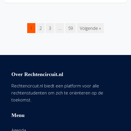
1
2
3
…
59
Volgende »
Over Rechtencircuit.nl
Rechtencircuit.nl biedt een platform voor alle
rechtenstudenten om zich te oriënteren op de
toekomst.
Menu
Agenda