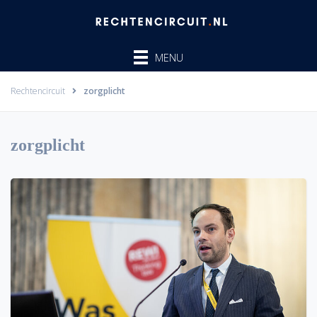
Ga
naar
de
MENU
inhoud
Rechtencircuit
zorgplicht
zorgplicht