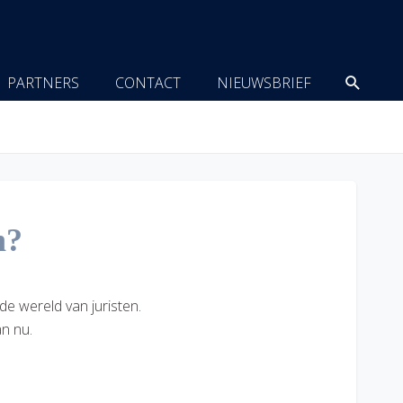
Zoeke
PARTNERS
CONTACT
NIEUWSBRIEF
n?
de wereld van juristen.
n nu.