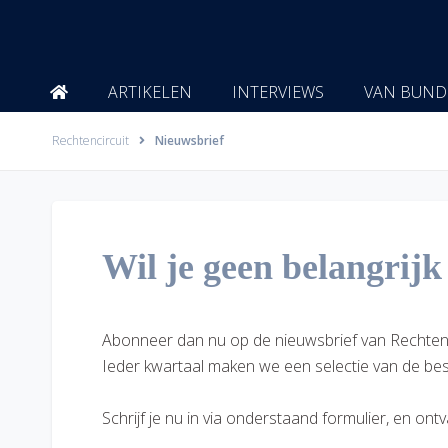
Ga
naar
de
inhoud
ARTIKELEN
INTERVIEWS
VAN BUND
Rechtencircuit
Nieuwsbrief
Wil je geen belangrij
Abonneer dan nu op de nieuwsbrief van Rechtencirc
Ieder kwartaal maken we een selectie van de bes
Schrijf je nu in via onderstaand formulier, en ont