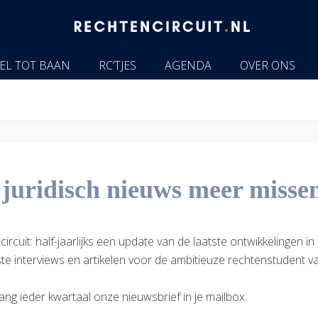
EL TOT BAAN
RC’TJES
AGENDA
OVER ONS
k juridisch nieuws meer misse
uit: half-jaarlijks een update van de laatste ontwikkelingen in 
te interviews en artikelen voor de ambitieuze rechtenstudent va
vang ieder kwartaal onze nieuwsbrief in je mailbox.