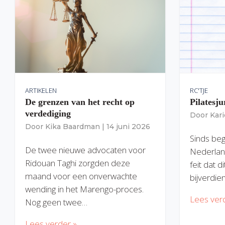
ARTIKELEN
RC'TJE
De grenzen van het recht op
Pilatesju
verdediging
Door
Kar
Door
Kika Baardman
|
14 juni 2026
Sinds begi
De twee nieuwe advocaten voor
Nederlan
Ridouan Taghi zorgden deze
feit dat 
maand voor een onverwachte
bijverdie
wending in het Marengo-proces.
Lees ver
Nog geen twee…
Lees verder »