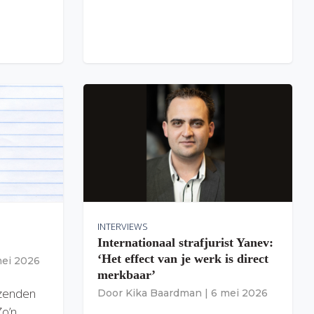
INTERVIEWS
Internationaal strafjurist Yanev:
‘Het effect van je werk is direct
mei 2026
merkbaar’
izenden
Door
Kika Baardman
|
6 mei 2026
Zo’n