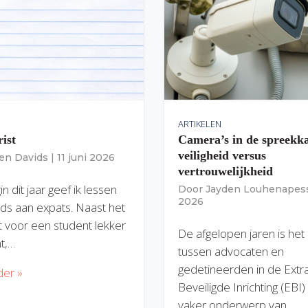
ARTIKELEN
rist
Camera’s in de spreekk
veiligheid versus
ien Davids
|
11 juni 2026
vertrouwelijkheid
n dit jaar geef ik lessen
Door
Jayden Louhenapes
2026
ds aan expats. Naast het
dit voor een student lekker
De afgelopen jaren is het
nt,…
tussen advocaten en
gedetineerden in de Extr
der »
Beveiligde Inrichting (EBI
vaker onderwerp van…