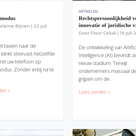
ARTIKELEN
gmodus
Rechtspersoonlijkheid v
innovatie of juridische v
eleine Bijnen
|
22 juli
Door
Floor Geluk
|
19 juli
et taxiën naar de
De ontwikkeling van Artific
 klinkt steevast hetzelfde
Intelligence (AI) bevindt z
zet uw telefoon op
nieuw stadium. Terwijl
modus. Zonder erbij na te
ondernemers massaal de
grijpen om de…
der »
Lees verder »