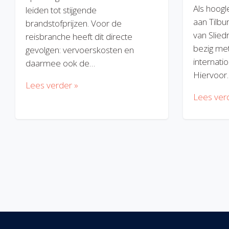
Als hoogl
leiden tot stijgende
aan Tilbu
brandstofprijzen. Voor de
van Slied
reisbranche heeft dit directe
bezig met
gevolgen: vervoerskosten en
internatio
daarmee ook de…
Hiervoor
Lees verder »
Lees ver