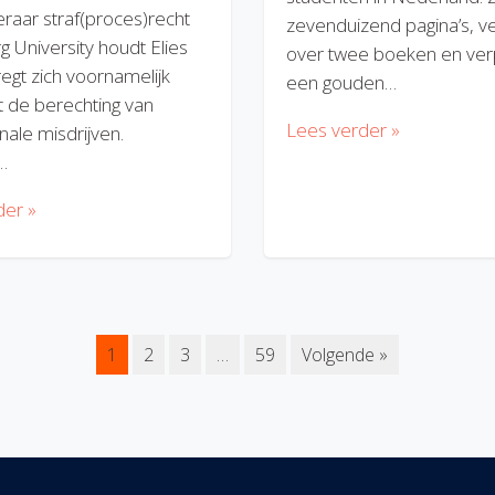
eraar straf(proces)recht
zevenduizend pagina’s, v
rg University houdt Elies
over twee boeken en verp
regt zich voornamelijk
een gouden…
 de berechting van
Lees verder »
nale misdrijven.
…
der »
1
2
3
…
59
Volgende »