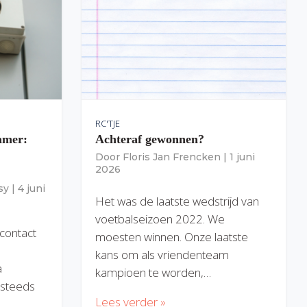
RC'TJE
amer:
Achteraf gewonnen?
Door
Floris Jan Frencken
|
1 juni
2026
sy
|
4 juni
Het was de laatste wedstrijd van
voetbalseizoen 2022. We
 contact
moesten winnen. Onze laatste
kans om als vriendenteam
a
kampioen te worden,…
) steeds
Lees verder »