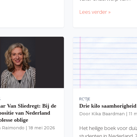
Lees verder »
S
RC'TJE
ar Van Sliedregt: Bij de
Drie kilo saamhorigheid
 positie van Nederland
Door
Kika Baardman
|
11 
lesse oblige
Het heilige boek voor du
ia Raimondo
|
18 mei 2026
studenten in Nederland. 