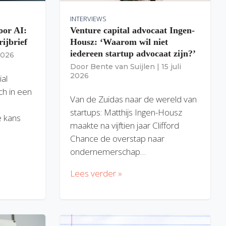
INTERVIEWS
oor AI:
Venture capital advocaat Ingen-
rijbrief
Housz: ‘Waarom wil niet
iedereen startup advocaat zijn?’
 2026
Door
Bente van Suijlen
|
15 juli
2026
ial
ich in een
Van de Zuidas naar de wereld van
startups: Matthijs Ingen-Housz
 kans
maakte na vijftien jaar Clifford
Chance de overstap naar
ondernemerschap…
Lees verder »