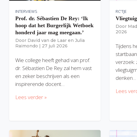
INTERVIEWS
RC'TJE
Prof. dr. Sébastien De Rey: ‘Ik
Vliegtui
hoop dat het Burgerlijk Wetboek
Door
Mad
2026
honderd jaar mag meegaan.’
Door
David van de Laar
en
Julia
Tijdens h
Raimondo
|
27 juli 2026
startbaan
Wie college heeft gehad van prof.
verzoek: 
dr. Sébastien De Rey zal hem vast
vliegtuig
en zeker beschrijven als een
denken…
inspirerende docent…
Lees ver
Lees verder »