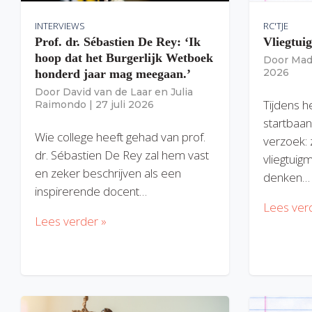
INTERVIEWS
RC'TJE
Prof. dr. Sébastien De Rey: ‘Ik
Vliegtui
hoop dat het Burgerlijk Wetboek
Door
Mad
2026
honderd jaar mag meegaan.’
Door
David van de Laar
en
Julia
Tijdens h
Raimondo
|
27 juli 2026
startbaan
Wie college heeft gehad van prof.
verzoek: 
dr. Sébastien De Rey zal hem vast
vliegtuig
en zeker beschrijven als een
denken…
inspirerende docent…
Lees ver
Lees verder »