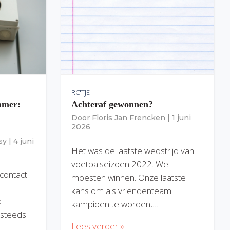
RC'TJE
amer:
Achteraf gewonnen?
Door
Floris Jan Frencken
|
1 juni
2026
sy
|
4 juni
Het was de laatste wedstrijd van
voetbalseizoen 2022. We
 contact
moesten winnen. Onze laatste
kans om als vriendenteam
a
kampioen te worden,…
) steeds
Lees verder »