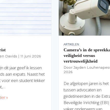
ARTIKELEN
rist
Camera’s in de spreekk
veiligheid versus
ien Davids
|
11 juni 2026
vertrouwelijkheid
n dit jaar geef ik lessen
Door
Jayden Louhenapes
2026
ds aan expats. Naast het
dit voor een student lekker
De afgelopen jaren is het
nt,…
tussen advocaten en
gedetineerden in de Extr
der »
Beveiligde Inrichting (EBI
vaker onderwerp van…