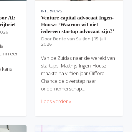
INTERVIEWS
oor AI:
Venture capital advocaat Ingen-
rijbrief
Housz: ‘Waarom wil niet
iedereen startup advocaat zijn?’
 2026
Door
Bente van Suijlen
|
15 juli
2026
ial
ich in een
Van de Zuidas naar de wereld van
startups: Matthijs Ingen-Housz
 kans
maakte na vijftien jaar Clifford
Chance de overstap naar
ondernemerschap…
Lees verder »