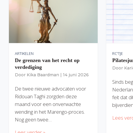
ARTIKELEN
RC'TJE
De grenzen van het recht op
Pilatesju
verdediging
Door
Kar
Door
Kika Baardman
|
14 juni 2026
Sinds begi
De twee nieuwe advocaten voor
Nederlan
Ridouan Taghi zorgden deze
feit dat 
maand voor een onverwachte
bijverdie
wending in het Marengo-proces.
Lees ver
Nog geen twee…
Lees verder »