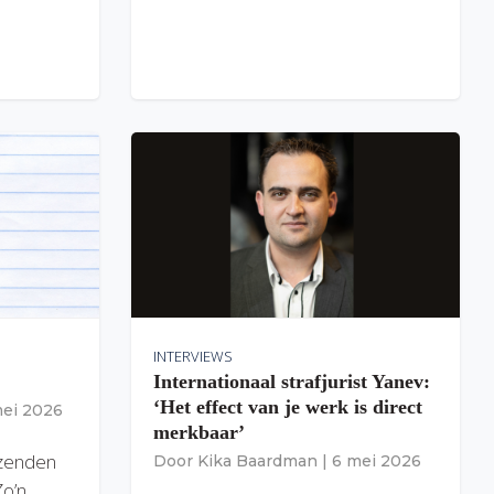
INTERVIEWS
Internationaal strafjurist Yanev:
‘Het effect van je werk is direct
mei 2026
merkbaar’
izenden
Door
Kika Baardman
|
6 mei 2026
Zo’n