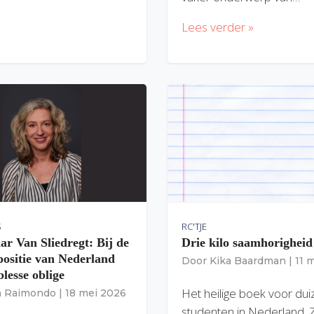
Lees verder »
S
RC'TJE
ar Van Sliedregt: Bij de
Drie kilo saamhorigheid
 positie van Nederland
Door
Kika Baardman
|
11 
lesse oblige
Het heilige boek voor du
ia Raimondo
|
18 mei 2026
studenten in Nederland. 