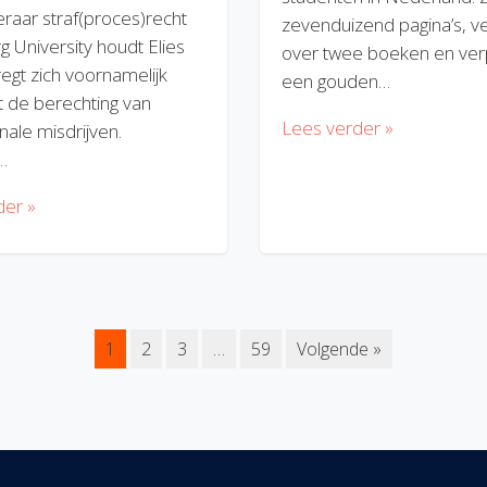
eraar straf(proces)recht
zevenduizend pagina’s, v
rg University houdt Elies
over twee boeken en verp
regt zich voornamelijk
een gouden…
 de berechting van
Lees verder »
nale misdrijven.
…
der »
1
2
3
…
59
Volgende »