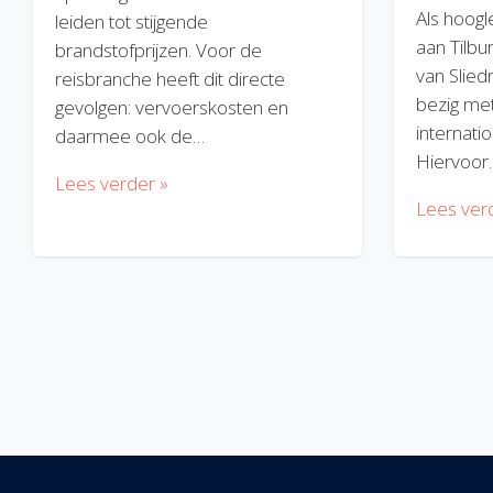
Als hoogl
leiden tot stijgende
aan Tilbu
brandstofprijzen. Voor de
van Slied
reisbranche heeft dit directe
bezig met
gevolgen: vervoerskosten en
internatio
daarmee ook de…
Hiervoor
Lees verder »
Lees ver