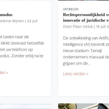
ARTIKELEN
gmodus
Rechtspersoonlijkheid v
innovatie of juridische v
eleine Bijnen
|
22 juli
Door
Floor Geluk
|
19 juli
et taxiën naar de
De ontwikkeling van Artific
 klinkt steevast hetzelfde
Intelligence (AI) bevindt z
zet uw telefoon op
nieuw stadium. Terwijl
modus. Zonder erbij na te
ondernemers massaal de
grijpen om de…
der »
Lees verder »