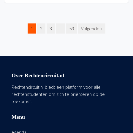
1
2
3
…
59
Volgende »
Over Rechtencircuit.nl
Rechtencircuit.nl biedt een platform voor alle
rechtenstudenten om zich te oriënteren op de
toekomst.
Menu
Agenda