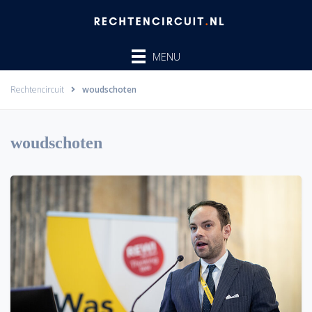
Ga
naar
de
MENU
inhoud
Rechtencircuit
woudschoten
woudschoten