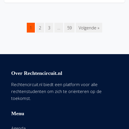
1
2
3
…
59
Volgende »
Over Rechtencircuit.nl
Rechtencircuit.nl biedt een platform voor alle
rechtenstudenten om zich te oriënteren op de
toekomst.
Menu
Agenda