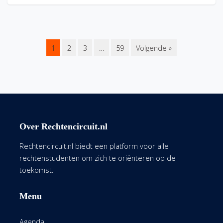
1
2
3
…
59
Volgende »
Over Rechtencircuit.nl
Rechtencircuit.nl biedt een platform voor alle
rechtenstudenten om zich te oriënteren op de
toekomst.
Menu
Agenda