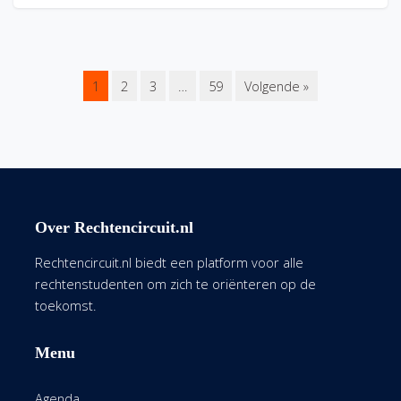
1
2
3
…
59
Volgende »
Over Rechtencircuit.nl
Rechtencircuit.nl biedt een platform voor alle
rechtenstudenten om zich te oriënteren op de
toekomst.
Menu
Agenda