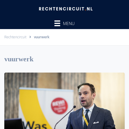
Ga
naar
de
MENU
inhoud
Rechtencircuit
vuurwerk
vuurwerk