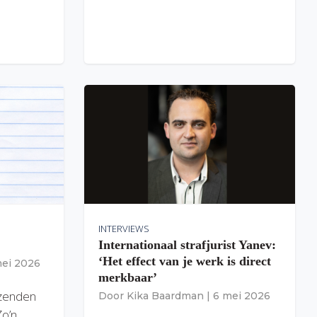
INTERVIEWS
Internationaal strafjurist Yanev:
‘Het effect van je werk is direct
mei 2026
merkbaar’
izenden
Door
Kika Baardman
|
6 mei 2026
Zo’n