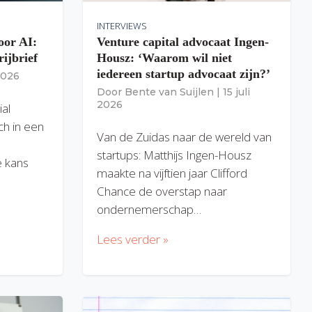
INTERVIEWS
oor AI:
Venture capital advocaat Ingen-
rijbrief
Housz: ‘Waarom wil niet
iedereen startup advocaat zijn?’
 2026
Door
Bente van Suijlen
|
15 juli
2026
ial
ich in een
Van de Zuidas naar de wereld van
startups: Matthijs Ingen-Housz
 kans
maakte na vijftien jaar Clifford
Chance de overstap naar
ondernemerschap…
Lees verder »