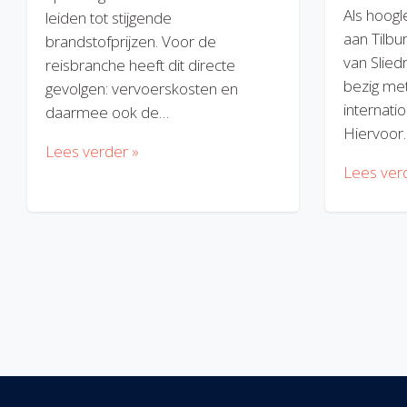
Als hoogl
leiden tot stijgende
aan Tilbu
brandstofprijzen. Voor de
van Slied
reisbranche heeft dit directe
bezig met
gevolgen: vervoerskosten en
internatio
daarmee ook de…
Hiervoor
Lees verder »
Lees ver