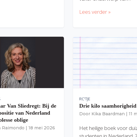
Lees verder »
S
RC'TJE
ar Van Sliedregt: Bij de
Drie kilo saamhorigheid
 positie van Nederland
Door
Kika Baardman
|
11 
lesse oblige
Het heilige boek voor du
ia Raimondo
|
18 mei 2026
studenten in Nederland. 