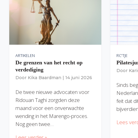
ARTIKELEN
RC'TJE
De grenzen van het recht op
Pilatesju
verdediging
Door
Kar
Door
Kika Baardman
|
14 juni 2026
Sinds begi
De twee nieuwe advocaten voor
Nederlan
Ridouan Taghi zorgden deze
feit dat 
maand voor een onverwachte
bijverdie
wending in het Marengo-proces.
Lees ver
Nog geen twee…
Lees verder »