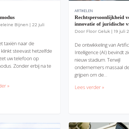
ARTIKELEN
gmodus
Rechtspersoonlijkheid v
innovatie of juridische v
eleine Bijnen
|
22 juli
Door
Floor Geluk
|
19 juli
et taxiën naar de
De ontwikkeling van Artific
 klinkt steevast hetzelfde
Intelligence (AI) bevindt z
zet uw telefoon op
nieuw stadium. Terwijl
modus. Zonder erbij na te
ondernemers massaal de
grijpen om de…
der »
Lees verder »