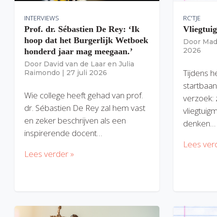
INTERVIEWS
RC'TJE
Prof. dr. Sébastien De Rey: ‘Ik
Vliegtui
hoop dat het Burgerlijk Wetboek
Door
Mad
2026
honderd jaar mag meegaan.’
Door
David van de Laar
en
Julia
Tijdens h
Raimondo
|
27 juli 2026
startbaan
Wie college heeft gehad van prof.
verzoek: 
dr. Sébastien De Rey zal hem vast
vliegtuig
en zeker beschrijven als een
denken…
inspirerende docent…
Lees ver
Lees verder »