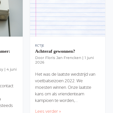
RC'TJE
amer:
Achteraf gewonnen?
Door
Floris Jan Frencken
|
1 juni
2026
sy
|
4 juni
Het was de laatste wedstrijd van
voetbalseizoen 2022. We
 contact
moesten winnen. Onze laatste
kans om als vriendenteam
a
kampioen te worden,…
) steeds
Lees verder »