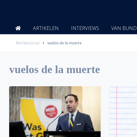
Ga
naar
de
inhoud
ARTIKELEN
INTERVIEWS
VAN BUND
Rechtencircuit
vuelos de la muerte
vuelos de la muerte