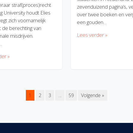
eraar straf(proces)recht
zevenduizend pagina’s, v
rg University houdt Elies
over twee boeken en verp
regt zich voornamelijk
een gouden…
 de berechting van
Lees verder »
nale misdrijven.
…
der »
1
2
3
…
59
Volgende »