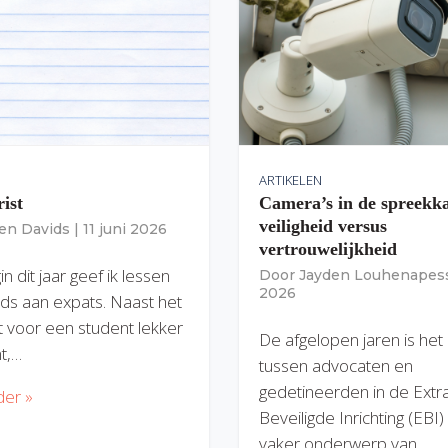
ARTIKELEN
rist
Camera’s in de spreekk
veiligheid versus
ien Davids
|
11 juni 2026
vertrouwelijkheid
n dit jaar geef ik lessen
Door
Jayden Louhenapes
2026
ds aan expats. Naast het
dit voor een student lekker
De afgelopen jaren is het
nt,…
tussen advocaten en
gedetineerden in de Extr
der »
Beveiligde Inrichting (EBI
vaker onderwerp van…