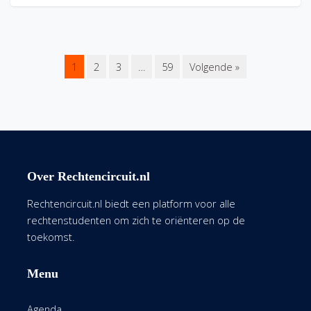
1
2
3
…
59
Volgende »
Over Rechtencircuit.nl
Rechtencircuit.nl biedt een platform voor alle
rechtenstudenten om zich te oriënteren op de
toekomst.
Menu
Agenda