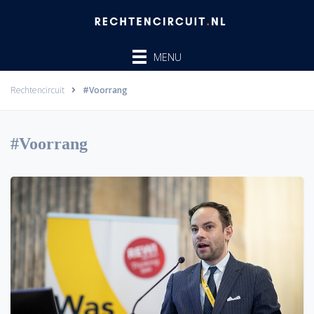
Ga
naar
de
MENU
inhoud
Rechtencircuit
#Voorrang
#Voorrang