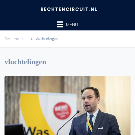
Ga
naar
de
MENU
inhoud
Rechtencircuit
vluchtelingen
vluchtelingen