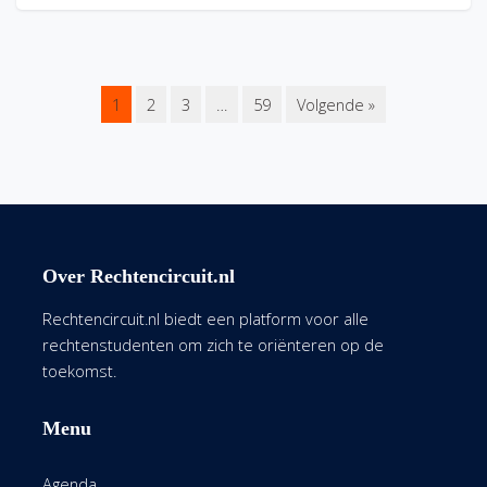
1
2
3
…
59
Volgende »
Over Rechtencircuit.nl
Rechtencircuit.nl biedt een platform voor alle
rechtenstudenten om zich te oriënteren op de
toekomst.
Menu
Agenda