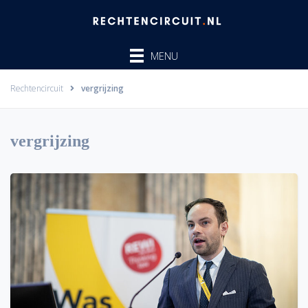
Ga
naar
de
MENU
inhoud
Rechtencircuit
vergrijzing
vergrijzing