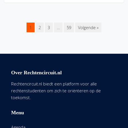
1
2
3
…
59
Volgende »
Over Rechtencircuit.nl
Rechtencircuit.nl biedt een platform voor alle
rechtenstudenten om zich te oriënteren op de
toekomst.
Menu
Agenda