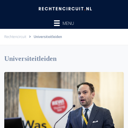
Ga
naar
de
MENU
inhoud
Rechtencircuit
Universiteitleiden
Universiteitleiden