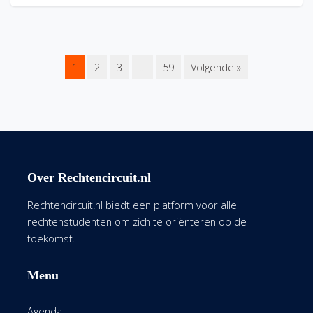
1
2
3
…
59
Volgende »
Over Rechtencircuit.nl
Rechtencircuit.nl biedt een platform voor alle
rechtenstudenten om zich te oriënteren op de
toekomst.
Menu
Agenda