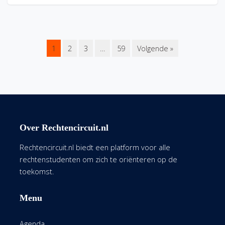
1
2
3
…
59
Volgende »
Over Rechtencircuit.nl
Rechtencircuit.nl biedt een platform voor alle
rechtenstudenten om zich te oriënteren op de
toekomst.
Menu
Agenda