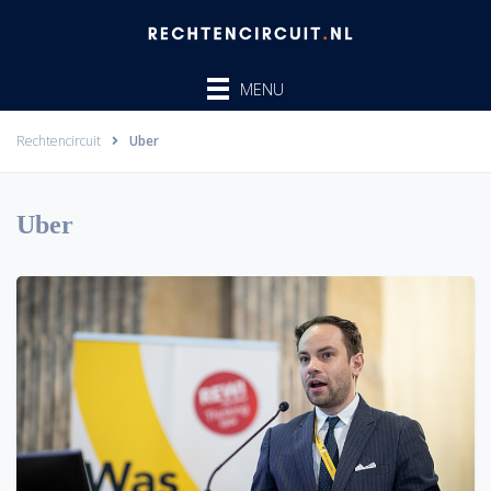
Ga
naar
de
MENU
inhoud
Rechtencircuit
Uber
Uber