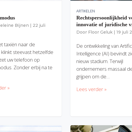
ARTIKELEN
gmodus
Rechtspersoonlijkheid v
innovatie of juridische v
eleine Bijnen
|
22 juli
Door
Floor Geluk
|
19 juli
et taxiën naar de
De ontwikkeling van Artific
 klinkt steevast hetzelfde
Intelligence (AI) bevindt z
zet uw telefoon op
nieuw stadium. Terwijl
modus. Zonder erbij na te
ondernemers massaal de
grijpen om de…
der »
Lees verder »