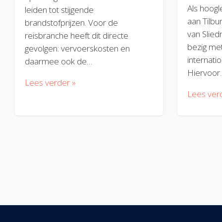
Als hoogl
leiden tot stijgende
aan Tilbu
brandstofprijzen. Voor de
van Slied
reisbranche heeft dit directe
bezig met
gevolgen: vervoerskosten en
internatio
daarmee ook de…
Hiervoor
Lees verder »
Lees ver