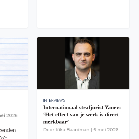
INTERVIEWS
Internationaal strafjurist Yanev:
‘Het effect van je werk is direct
mei 2026
merkbaar’
izenden
Door
Kika Baardman
|
6 mei 2026
Zo’n