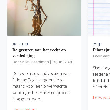
ARTIKELEN
RC'TJE
De grenzen van het recht op
Pilatesju
verdediging
Door
Kar
Door
Kika Baardman
|
14 juni 2026
Sinds begi
De twee nieuwe advocaten voor
Nederlan
Ridouan Taghi zorgden deze
feit dat 
maand voor een onverwachte
bijverdie
wending in het Marengo-proces.
Lees ver
Nog geen twee…
Lees verder »