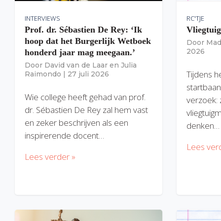
INTERVIEWS
RC'TJE
Prof. dr. Sébastien De Rey: ‘Ik
Vliegtui
hoop dat het Burgerlijk Wetboek
Door
Mad
2026
honderd jaar mag meegaan.’
Door
David van de Laar
en
Julia
Tijdens h
Raimondo
|
27 juli 2026
startbaan
Wie college heeft gehad van prof.
verzoek: 
dr. Sébastien De Rey zal hem vast
vliegtuig
en zeker beschrijven als een
denken…
inspirerende docent…
Lees ver
Lees verder »