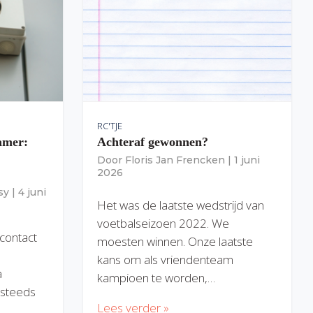
RC'TJE
amer:
Achteraf gewonnen?
Door
Floris Jan Frencken
|
1 juni
2026
sy
|
4 juni
Het was de laatste wedstrijd van
voetbalseizoen 2022. We
 contact
moesten winnen. Onze laatste
kans om als vriendenteam
a
kampioen te worden,…
) steeds
Lees verder »