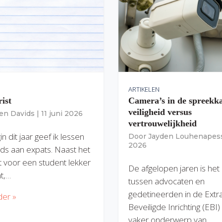
ARTIKELEN
rist
Camera’s in de spreekk
veiligheid versus
ien Davids
|
11 juni 2026
vertrouwelijkheid
n dit jaar geef ik lessen
Door
Jayden Louhenapes
2026
ds aan expats. Naast het
dit voor een student lekker
De afgelopen jaren is het
nt,…
tussen advocaten en
gedetineerden in de Extr
der »
Beveiligde Inrichting (EBI
vaker onderwerp van…