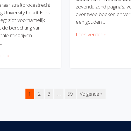
eraar straf(proces)recht
zevenduizend pagina’s, v
rg University houdt Elies
over twee boeken en verp
regt zich voornamelijk
een gouden…
 de berechting van
Lees verder »
nale misdrijven.
…
der »
1
2
3
…
59
Volgende »