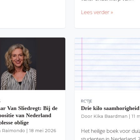
Lees verder »
S
RC'TJE
ar Van Sliedregt: Bij de
Drie kilo saamhorigheid
 positie van Nederland
Door
Kika Baardman
|
11 
lesse oblige
Het heilige boek voor du
ia Raimondo
|
18 mei 2026
studenten in Nederland. 