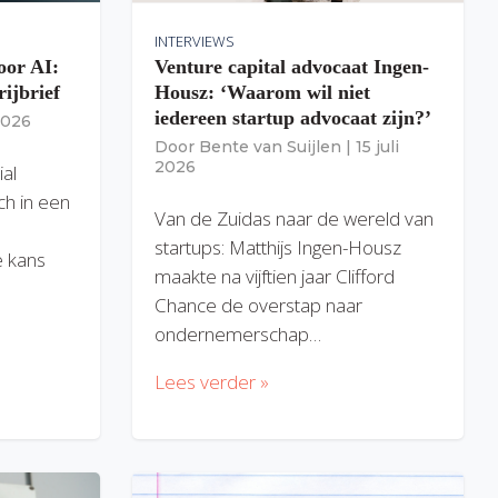
INTERVIEWS
oor AI:
Venture capital advocaat Ingen-
rijbrief
Housz: ‘Waarom wil niet
iedereen startup advocaat zijn?’
 2026
Door
Bente van Suijlen
|
15 juli
2026
ial
ich in een
Van de Zuidas naar de wereld van
startups: Matthijs Ingen-Housz
 kans
maakte na vijftien jaar Clifford
Chance de overstap naar
ondernemerschap…
Lees verder »