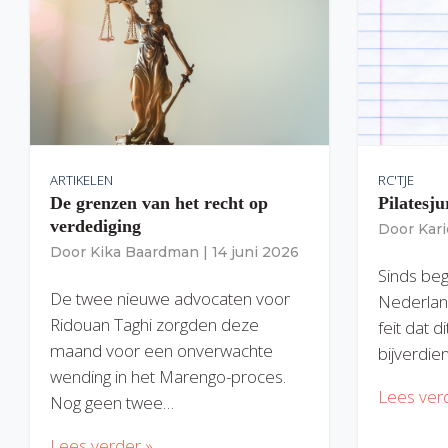
ARTIKELEN
RC'TJE
De grenzen van het recht op
Pilatesju
verdediging
Door
Kar
Door
Kika Baardman
|
14 juni 2026
Sinds begi
De twee nieuwe advocaten voor
Nederlan
Ridouan Taghi zorgden deze
feit dat 
maand voor een onverwachte
bijverdie
wending in het Marengo-proces.
Lees ver
Nog geen twee…
Lees verder »