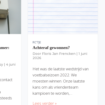
RC'TJE
amer:
Achteraf gewonnen?
Door
Floris Jan Frencken
|
1 juni
2026
sy
|
4 juni
Het was de laatste wedstrijd van
voetbalseizoen 2022. We
 contact
moesten winnen. Onze laatste
kans om als vriendenteam
a
kampioen te worden,…
) steeds
Lees verder »