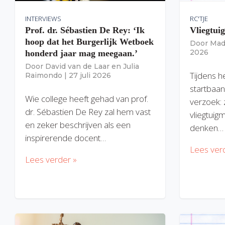
INTERVIEWS
RC'TJE
Prof. dr. Sébastien De Rey: ‘Ik
Vliegtui
hoop dat het Burgerlijk Wetboek
Door
Mad
2026
honderd jaar mag meegaan.’
Door
David van de Laar
en
Julia
Tijdens h
Raimondo
|
27 juli 2026
startbaan
Wie college heeft gehad van prof.
verzoek: 
dr. Sébastien De Rey zal hem vast
vliegtuig
en zeker beschrijven als een
denken…
inspirerende docent…
Lees ver
Lees verder »