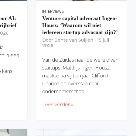
INTERVIEWS
oor AI:
Venture capital advocaat Ingen-
rijbrief
Housz: ‘Waarom wil niet
iedereen startup advocaat zijn?’
 2026
Door
Bente van Suijlen
|
15 juli
2026
ial
ich in een
Van de Zuidas naar de wereld van
startups: Matthijs Ingen-Housz
 kans
maakte na vijftien jaar Clifford
Chance de overstap naar
ondernemerschap…
Lees verder »