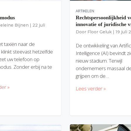
ARTIKELEN
gmodus
Rechtspersoonlijkheid v
innovatie of juridische v
eleine Bijnen
|
22 juli
Door
Floor Geluk
|
19 juli
et taxiën naar de
De ontwikkeling van Artific
 klinkt steevast hetzelfde
Intelligence (AI) bevindt z
zet uw telefoon op
nieuw stadium. Terwijl
modus. Zonder erbij na te
ondernemers massaal de
grijpen om de…
der »
Lees verder »