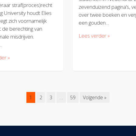
eraar straf(proces)recht
zevenduizend pagina’s, v
rg University houdt Elies
over twee boeken en verp
regt zich voornamelijk
een gouden…
 de berechting van
Lees verder »
nale misdrijven.
…
der »
1
2
3
…
59
Volgende »