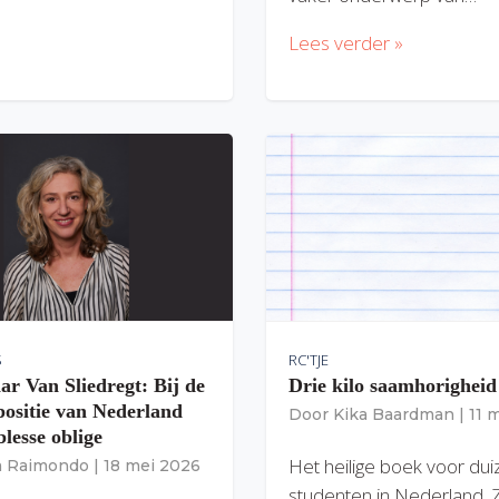
Lees verder »
S
RC'TJE
ar Van Sliedregt: Bij de
Drie kilo saamhorigheid
 positie van Nederland
Door
Kika Baardman
|
11 
lesse oblige
Het heilige boek voor du
ia Raimondo
|
18 mei 2026
studenten in Nederland. 