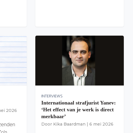
INTERVIEWS
Internationaal strafjurist Yanev:
‘Het effect van je werk is direct
mei 2026
merkbaar’
izenden
Door
Kika Baardman
|
6 mei 2026
Zo’n