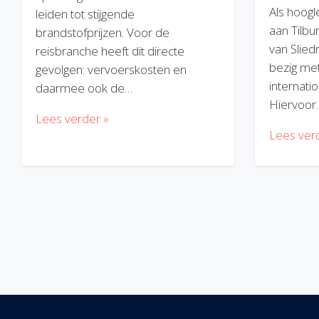
Als hoogl
leiden tot stijgende
aan Tilbu
brandstofprijzen. Voor de
van Slied
reisbranche heeft dit directe
bezig met
gevolgen: vervoerskosten en
internatio
daarmee ook de…
Hiervoor
Lees verder »
Lees ver