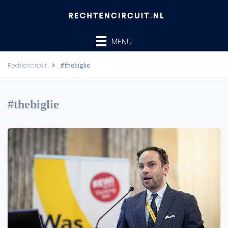
Ga
naar
de
MENU
inhoud
Rechtencircuit
#thebiglie
#thebiglie