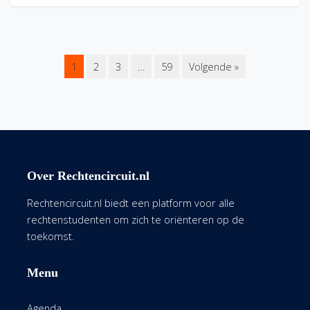
1
2
3
…
59
Volgende »
Over Rechtencircuit.nl
Rechtencircuit.nl biedt een platform voor alle
rechtenstudenten om zich te oriënteren op de
toekomst.
Menu
Agenda