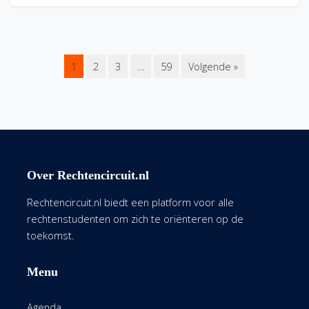
1
2
3
…
59
Volgende »
Over Rechtencircuit.nl
Rechtencircuit.nl biedt een platform voor alle
rechtenstudenten om zich te oriënteren op de
toekomst.
Menu
Agenda