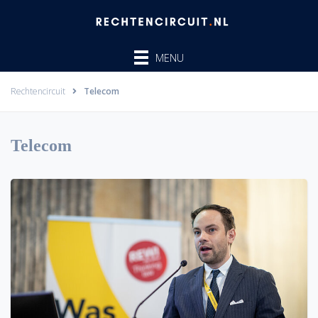
Ga
naar
de
MENU
inhoud
Rechtencircuit
Telecom
Telecom