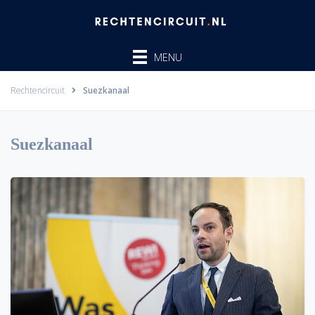
Ga
naar
de
MENU
inhoud
Rechtencircuit
Suezkanaal
Suezkanaal