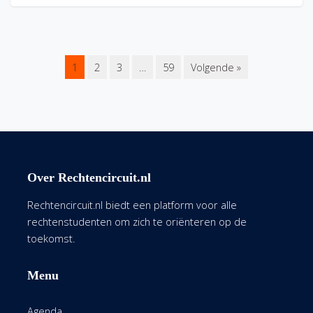
1
2
3
…
59
Volgende »
Over Rechtencircuit.nl
Rechtencircuit.nl biedt een platform voor alle
rechtenstudenten om zich te oriënteren op de
toekomst.
Menu
Agenda