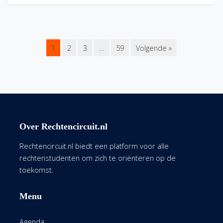
1
2
3
…
59
Volgende »
Over Rechtencircuit.nl
Rechtencircuit.nl biedt een platform voor alle
rechtenstudenten om zich te oriënteren op de
toekomst.
Menu
Agenda