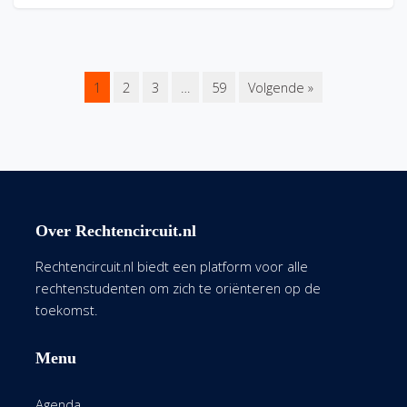
1
2
3
…
59
Volgende »
Over Rechtencircuit.nl
Rechtencircuit.nl biedt een platform voor alle
rechtenstudenten om zich te oriënteren op de
toekomst.
Menu
Agenda