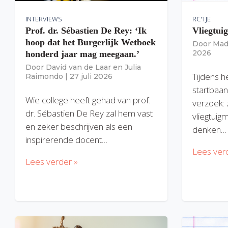
INTERVIEWS
RC'TJE
Prof. dr. Sébastien De Rey: ‘Ik
Vliegtui
hoop dat het Burgerlijk Wetboek
Door
Mad
2026
honderd jaar mag meegaan.’
Door
David van de Laar
en
Julia
Tijdens h
Raimondo
|
27 juli 2026
startbaan
Wie college heeft gehad van prof.
verzoek: 
dr. Sébastien De Rey zal hem vast
vliegtuig
en zeker beschrijven als een
denken…
inspirerende docent…
Lees ver
Lees verder »