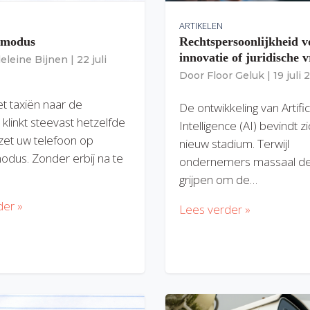
ARTIKELEN
gmodus
Rechtspersoonlijkheid v
innovatie of juridische v
eleine Bijnen
|
22 juli
Door
Floor Geluk
|
19 juli
et taxiën naar de
De ontwikkeling van Artific
 klinkt steevast hetzelfde
Intelligence (AI) bevindt z
zet uw telefoon op
nieuw stadium. Terwijl
modus. Zonder erbij na te
ondernemers massaal de
grijpen om de…
der »
Lees verder »