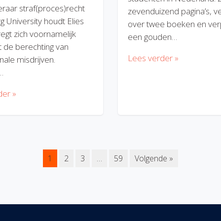
eraar straf(proces)recht
zevenduizend pagina’s, v
rg University houdt Elies
over twee boeken en verp
regt zich voornamelijk
een gouden…
 de berechting van
Lees verder »
nale misdrijven.
…
der »
1
2
3
…
59
Volgende »