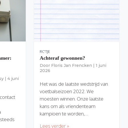
RC'TJE
amer:
Achteraf gewonnen?
Door
Floris Jan Frencken
|
1 juni
2026
sy
|
4 juni
Het was de laatste wedstrijd van
voetbalseizoen 2022. We
 contact
moesten winnen. Onze laatste
kans om als vriendenteam
a
kampioen te worden,…
) steeds
Lees verder »