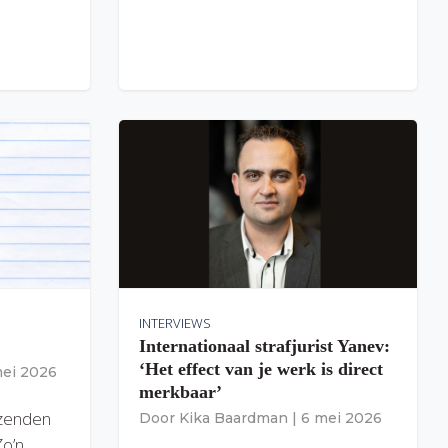
INTERVIEWS
Internationaal strafjurist Yanev:
‘Het effect van je werk is direct
mei 2026
merkbaar’
izenden
Door
Kika Baardman
|
6 mei 2026
Zo’n