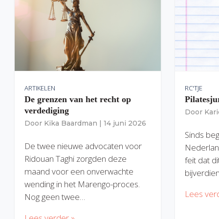
ARTIKELEN
RC'TJE
De grenzen van het recht op
Pilatesju
verdediging
Door
Kar
Door
Kika Baardman
|
14 juni 2026
Sinds begi
De twee nieuwe advocaten voor
Nederlan
Ridouan Taghi zorgden deze
feit dat 
maand voor een onverwachte
bijverdie
wending in het Marengo-proces.
Lees ver
Nog geen twee…
Lees verder »