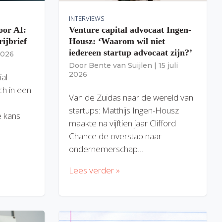
INTERVIEWS
oor AI:
Venture capital advocaat Ingen-
rijbrief
Housz: ‘Waarom wil niet
iedereen startup advocaat zijn?’
 2026
Door
Bente van Suijlen
|
15 juli
2026
ial
ich in een
Van de Zuidas naar de wereld van
startups: Matthijs Ingen-Housz
 kans
maakte na vijftien jaar Clifford
Chance de overstap naar
ondernemerschap…
Lees verder »