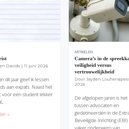
ARTIKELEN
rist
Camera’s in de spreekk
veiligheid versus
ien Davids
|
11 juni 2026
vertrouwelijkheid
n dit jaar geef ik lessen
Door
Jayden Louhenapes
2026
ds aan expats. Naast het
dit voor een student lekker
De afgelopen jaren is het
nt,…
tussen advocaten en
gedetineerden in de Extr
der »
Beveiligde Inrichting (EBI
vaker onderwerp van…