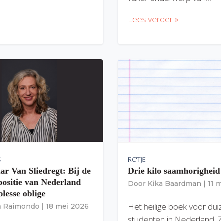
Lees verder »
S
RC'TJE
ar Van Sliedregt: Bij de
Drie kilo saamhorigheid
 positie van Nederland
Door
Kika Baardman
|
11 
lesse oblige
Het heilige boek voor du
ia Raimondo
|
18 mei 2026
studenten in Nederland. 