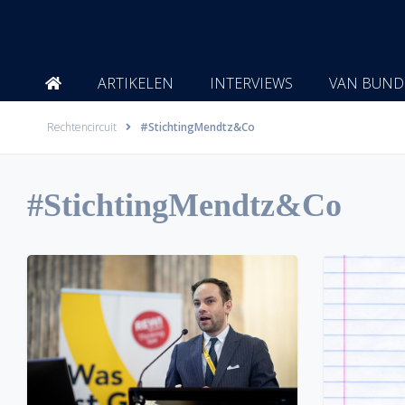
Ga
naar
de
inhoud
ARTIKELEN
INTERVIEWS
VAN BUND
Rechtencircuit
#StichtingMendtz&Co
#StichtingMendtz&Co