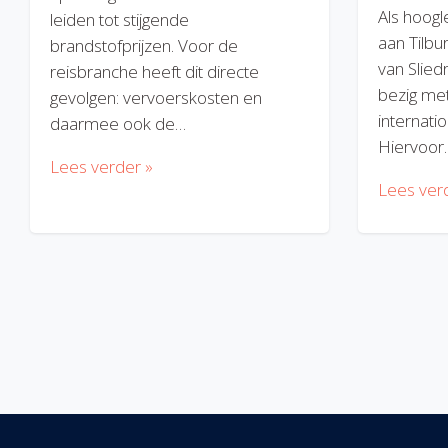
Als hoogl
leiden tot stijgende
aan Tilbu
brandstofprijzen. Voor de
van Slied
reisbranche heeft dit directe
bezig met
gevolgen: vervoerskosten en
internatio
daarmee ook de…
Hiervoor
Lees verder »
Lees ver