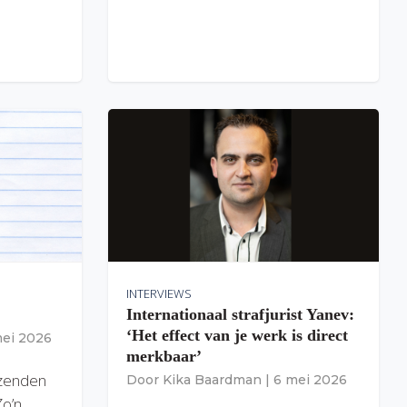
INTERVIEWS
Internationaal strafjurist Yanev:
‘Het effect van je werk is direct
mei 2026
merkbaar’
izenden
Door
Kika Baardman
|
6 mei 2026
Zo’n