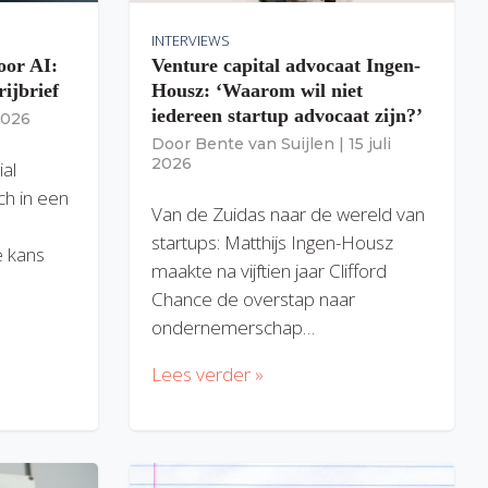
INTERVIEWS
oor AI:
Venture capital advocaat Ingen-
rijbrief
Housz: ‘Waarom wil niet
iedereen startup advocaat zijn?’
 2026
Door
Bente van Suijlen
|
15 juli
2026
ial
ich in een
Van de Zuidas naar de wereld van
startups: Matthijs Ingen-Housz
 kans
maakte na vijftien jaar Clifford
Chance de overstap naar
ondernemerschap…
Lees verder »