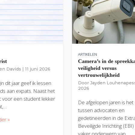
ARTIKELEN
rist
Camera’s in de spreekk
veiligheid versus
ien Davids
|
11 juni 2026
vertrouwelijkheid
n dit jaar geef ik lessen
Door
Jayden Louhenapes
2026
ds aan expats. Naast het
dit voor een student lekker
De afgelopen jaren is het
nt,…
tussen advocaten en
gedetineerden in de Extr
der »
Beveiligde Inrichting (EBI
vaker onderwerp van…