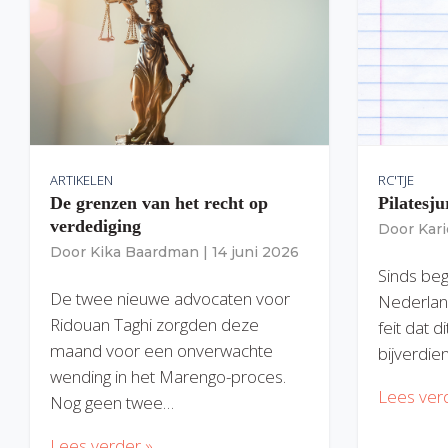
ARTIKELEN
RC'TJE
De grenzen van het recht op
Pilatesju
verdediging
Door
Kar
Door
Kika Baardman
|
14 juni 2026
Sinds begi
De twee nieuwe advocaten voor
Nederlan
Ridouan Taghi zorgden deze
feit dat 
maand voor een onverwachte
bijverdie
wending in het Marengo-proces.
Lees ver
Nog geen twee…
Lees verder »