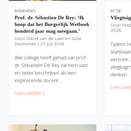
INTERVIEWS
RC'TJE
Prof. dr. Sébastien De Rey: ‘Ik
Vliegtui
hoop dat het Burgerlijk Wetboek
Door
Mad
2026
honderd jaar mag meegaan.’
Door
David van de Laar
en
Julia
Tijdens h
Raimondo
|
27 juli 2026
startbaan
Wie college heeft gehad van prof.
verzoek: 
dr. Sébastien De Rey zal hem vast
vliegtuig
en zeker beschrijven als een
denken…
inspirerende docent…
Lees ver
Lees verder »