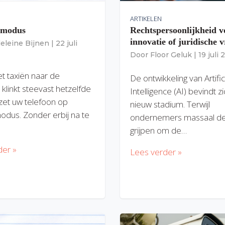
ARTIKELEN
gmodus
Rechtspersoonlijkheid v
innovatie of juridische v
eleine Bijnen
|
22 juli
Door
Floor Geluk
|
19 juli
et taxiën naar de
De ontwikkeling van Artific
 klinkt steevast hetzelfde
Intelligence (AI) bevindt z
zet uw telefoon op
nieuw stadium. Terwijl
modus. Zonder erbij na te
ondernemers massaal de
grijpen om de…
der »
Lees verder »