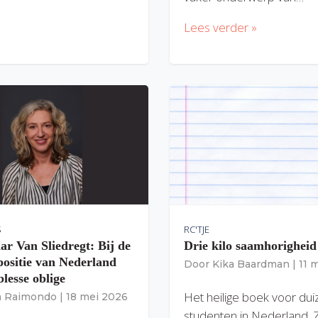
Lees verder »
S
RC'TJE
ar Van Sliedregt: Bij de
Drie kilo saamhorigheid
 positie van Nederland
Door
Kika Baardman
|
11 
lesse oblige
Het heilige boek voor du
ia Raimondo
|
18 mei 2026
studenten in Nederland. 