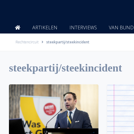
Ga
naar
de
inhoud
ARTIKELEN
INTERVIEWS
VAN BUND
Rechtencircuit
steekpartij/steekincident
steekpartij/steekincident