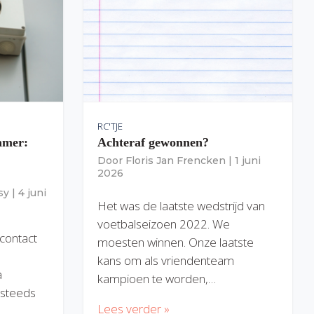
RC'TJE
amer:
Achteraf gewonnen?
Door
Floris Jan Frencken
|
1 juni
2026
sy
|
4 juni
Het was de laatste wedstrijd van
voetbalseizoen 2022. We
 contact
moesten winnen. Onze laatste
kans om als vriendenteam
a
kampioen te worden,…
) steeds
Lees verder »