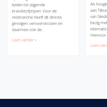
Als hoogl
leiden tot stijgende
aan Tilbu
brandstofprijzen. Voor de
van Slied
reisbranche heeft dit directe
bezig met
gevolgen: vervoerskosten en
internatio
daarmee ook de…
Hiervoor
Lees verder »
Lees ver