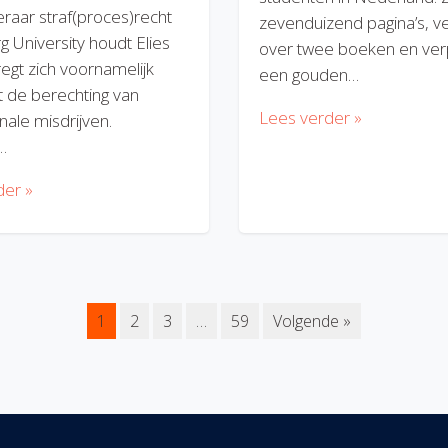
eraar straf(proces)recht
zevenduizend pagina’s, v
rg University houdt Elies
over twee boeken en verp
regt zich voornamelijk
een gouden…
 de berechting van
Lees verder »
nale misdrijven.
…
der »
1
2
3
…
59
Volgende »