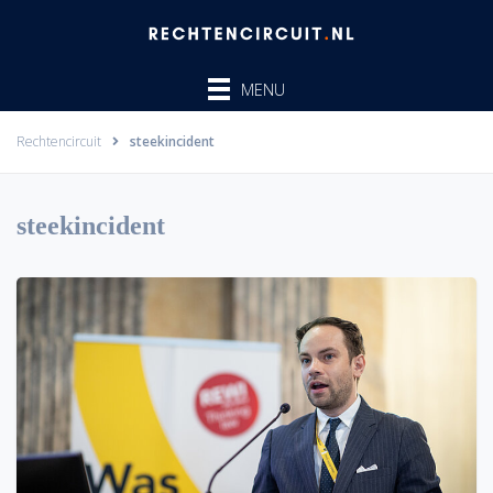
Ga
naar
de
MENU
inhoud
Rechtencircuit
steekincident
steekincident