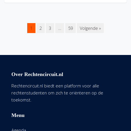
1
2
3
…
59
Volgende »
Over Rechtencircuit.nl
Rechtencircuit.nl biedt een platform voor alle
rechtenstudenten om zich te oriënteren op de
toekomst.
Menu
Agenda