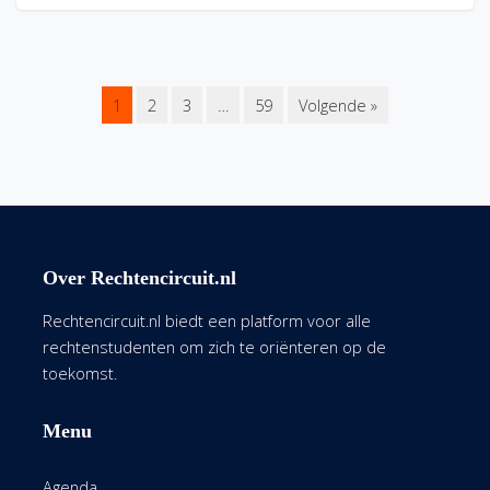
1
2
3
…
59
Volgende »
Over Rechtencircuit.nl
Rechtencircuit.nl biedt een platform voor alle
rechtenstudenten om zich te oriënteren op de
toekomst.
Menu
Agenda