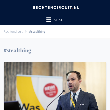
Ga
naar
de
MENU
inhoud
Rechtencircuit
#stealthing
#stealthing