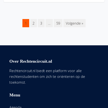
1
2
3
…
59
Volgende »
Over Rechtencircuit.nl
Rechtencircuit.nl biedt een platform voor alle
rechtenstudenten om zich te oriënteren op de
toekomst.
Menu
Agenda