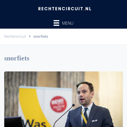
Ga
naar
de
MENU
inhoud
Rechtencircuit
snorfiets
snorfiets