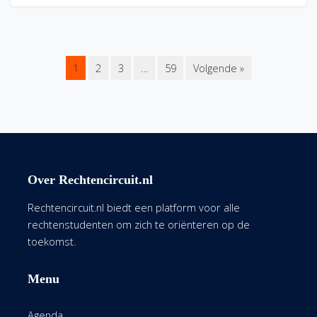
1
2
3
…
59
Volgende »
Over Rechtencircuit.nl
Rechtencircuit.nl biedt een platform voor alle
rechtenstudenten om zich te oriënteren op de
toekomst.
Menu
Agenda