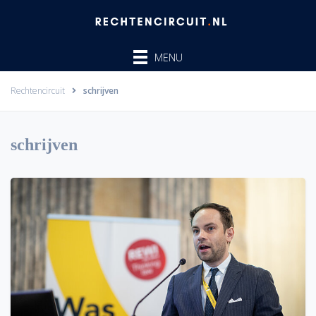
Ga
naar
de
MENU
inhoud
Rechtencircuit
schrijven
schrijven