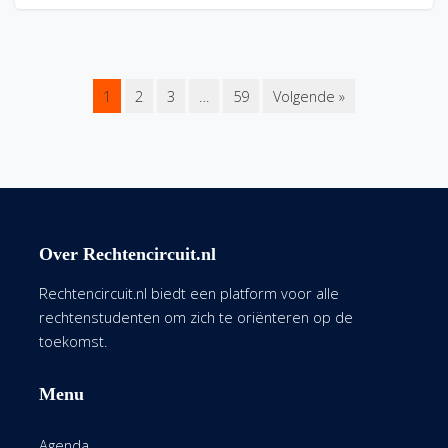
1
2
3
…
59
Volgende »
Over Rechtencircuit.nl
Rechtencircuit.nl biedt een platform voor alle
rechtenstudenten om zich te oriënteren op de
toekomst.
Menu
Agenda