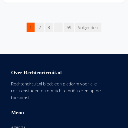
1
2
3
…
59
Volgende »
Over Rechtencircuit.nl
Rechtencircuit.nl biedt een platform voor alle
rechtenstudenten om zich te oriënteren op de
toekomst.
Menu
Agenda