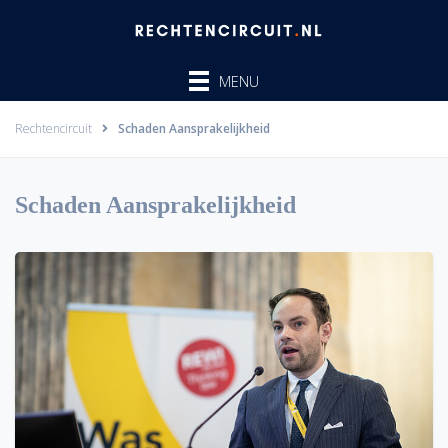
Ga
naar
de
MENU
inhoud
Rechtencircuit
Schaden Aansprakelijkheid
Schaden Aansprakelijkheid