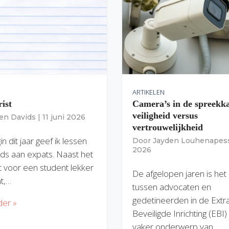
ARTIKELEN
rist
Camera’s in de spreekk
veiligheid versus
ien Davids
|
11 juni 2026
vertrouwelijkheid
n dit jaar geef ik lessen
Door
Jayden Louhenapes
2026
ds aan expats. Naast het
dit voor een student lekker
De afgelopen jaren is het
nt,…
tussen advocaten en
gedetineerden in de Extr
der »
Beveiligde Inrichting (EBI
vaker onderwerp van…