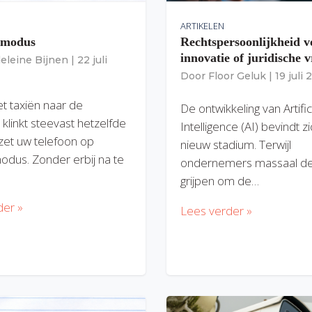
ARTIKELEN
gmodus
Rechtspersoonlijkheid v
innovatie of juridische v
eleine Bijnen
|
22 juli
Door
Floor Geluk
|
19 juli
et taxiën naar de
De ontwikkeling van Artific
 klinkt steevast hetzelfde
Intelligence (AI) bevindt z
zet uw telefoon op
nieuw stadium. Terwijl
modus. Zonder erbij na te
ondernemers massaal de
grijpen om de…
der »
Lees verder »