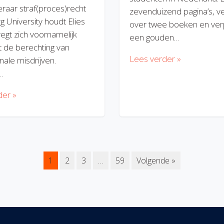
eraar straf(proces)recht
zevenduizend pagina’s, v
rg University houdt Elies
over twee boeken en verp
regt zich voornamelijk
een gouden…
 de berechting van
Lees verder »
nale misdrijven.
…
der »
1
2
3
…
59
Volgende »