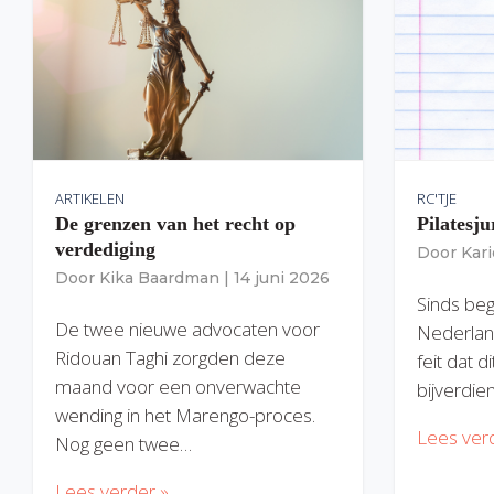
ARTIKELEN
RC'TJE
De grenzen van het recht op
Pilatesju
verdediging
Door
Kar
Door
Kika Baardman
|
14 juni 2026
Sinds begi
De twee nieuwe advocaten voor
Nederlan
Ridouan Taghi zorgden deze
feit dat 
maand voor een onverwachte
bijverdie
wending in het Marengo-proces.
Lees ver
Nog geen twee…
Lees verder »