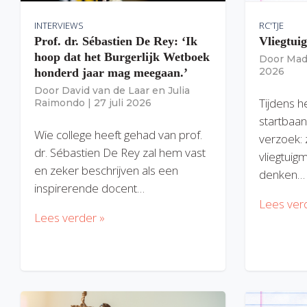
INTERVIEWS
RC'TJE
Prof. dr. Sébastien De Rey: ‘Ik
Vliegtui
hoop dat het Burgerlijk Wetboek
Door
Mad
2026
honderd jaar mag meegaan.’
Door
David van de Laar
en
Julia
Tijdens h
Raimondo
|
27 juli 2026
startbaan
Wie college heeft gehad van prof.
verzoek: 
dr. Sébastien De Rey zal hem vast
vliegtuig
en zeker beschrijven als een
denken…
inspirerende docent…
Lees ver
Lees verder »