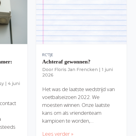
RC'TJE
amer:
Achteraf gewonnen?
Door
Floris Jan Frencken
|
1 juni
2026
sy
|
4 juni
Het was de laatste wedstrijd van
voetbalseizoen 2022. We
 contact
moesten winnen. Onze laatste
kans om als vriendenteam
a
kampioen te worden,…
) steeds
Lees verder »