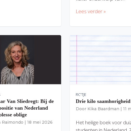
Lees verder »
S
RC'TJE
ar Van Sliedregt: Bij de
Drie kilo saamhorigheid
 positie van Nederland
Door
Kika Baardman
|
11 
lesse oblige
Het heilige boek voor du
ia Raimondo
|
18 mei 2026
studenten in Nederland. 