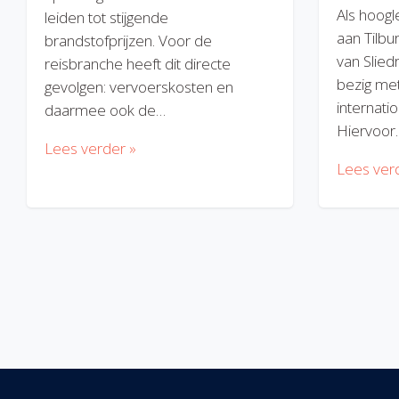
Als hoogl
leiden tot stijgende
aan Tilbu
brandstofprijzen. Voor de
van Slied
reisbranche heeft dit directe
bezig met
gevolgen: vervoerskosten en
internatio
daarmee ook de…
Hiervoor
Lees verder »
Lees ver