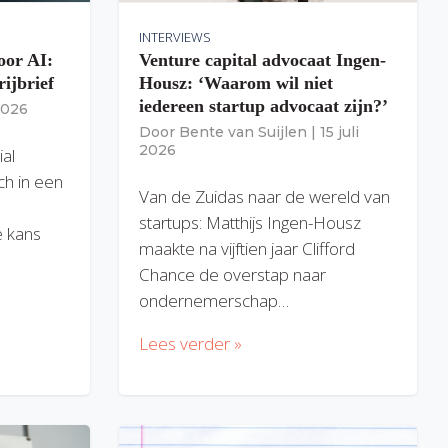
INTERVIEWS
oor AI:
Venture capital advocaat Ingen-
rijbrief
Housz: ‘Waarom wil niet
iedereen startup advocaat zijn?’
 2026
Door
Bente van Suijlen
|
15 juli
2026
ial
ich in een
Van de Zuidas naar de wereld van
startups: Matthijs Ingen-Housz
 kans
maakte na vijftien jaar Clifford
Chance de overstap naar
ondernemerschap…
Lees verder »