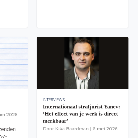
INTERVIEWS
Internationaal strafjurist Yanev:
‘Het effect van je werk is direct
mei 2026
merkbaar’
izenden
Door
Kika Baardman
|
6 mei 2026
Zo’n