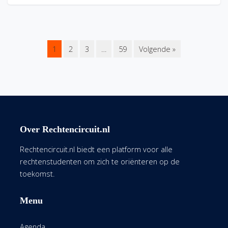
1
2
3
…
59
Volgende »
Over Rechtencircuit.nl
Rechtencircuit.nl biedt een platform voor alle
rechtenstudenten om zich te oriënteren op de
toekomst.
Menu
Agenda