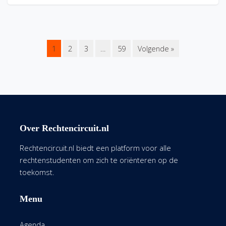
1
2
3
…
59
Volgende »
Over Rechtencircuit.nl
Rechtencircuit.nl biedt een platform voor alle
rechtenstudenten om zich te oriënteren op de
toekomst.
Menu
Agenda