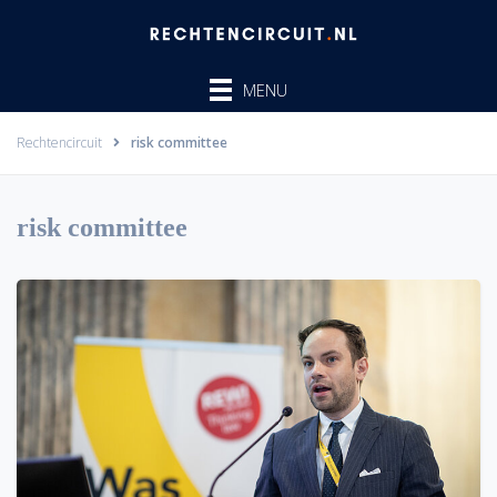
Ga
naar
de
MENU
inhoud
Rechtencircuit
risk committee
risk committee