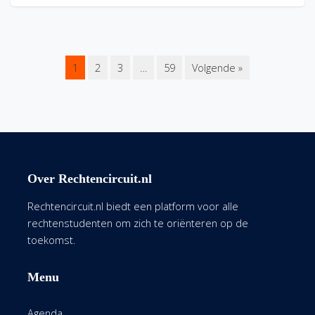
1
2
3
…
59
Volgende »
Over Rechtencircuit.nl
Rechtencircuit.nl biedt een platform voor alle
rechtenstudenten om zich te oriënteren op de
toekomst.
Menu
Agenda