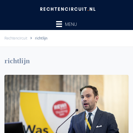
Ga
naar
de
MENU
inhoud
Rechtencircuit
richtlijn
richtlijn