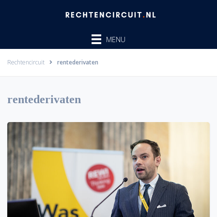
Ga
naar
de
MENU
inhoud
Rechtencircuit
rentederivaten
rentederivaten