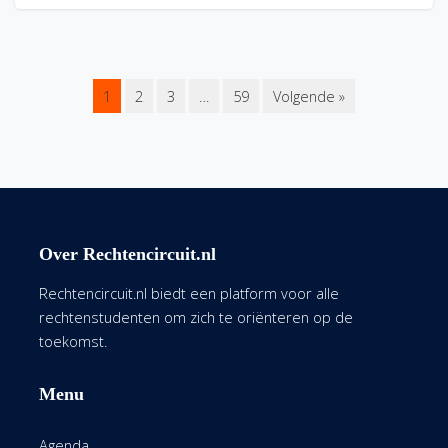
1
2
3
…
59
Volgende »
Over Rechtencircuit.nl
Rechtencircuit.nl biedt een platform voor alle
rechtenstudenten om zich te oriënteren op de
toekomst.
Menu
Agenda