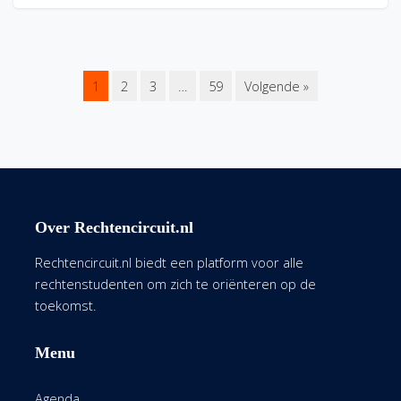
1
2
3
…
59
Volgende »
Over Rechtencircuit.nl
Rechtencircuit.nl biedt een platform voor alle
rechtenstudenten om zich te oriënteren op de
toekomst.
Menu
Agenda