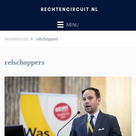
Ga
naar
de
MENU
inhoud
Rechtencircuit
relschoppers
relschoppers