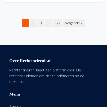
1
2
3
…
59
Volgende »
Over Rechtencircuit.nl
Rechtencircuit.nl biedt een platform voor alle
rechtenstudenten om zich te oriënteren op de
toekomst.
Menu
Agenda