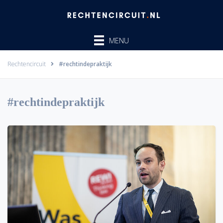
Ga
naar
de
MENU
inhoud
Rechtencircuit
#rechtindepraktijk
#rechtindepraktijk