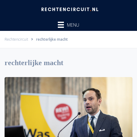
Ga
naar
de
MENU
inhoud
Rechtencircuit
rechterlijke macht
rechterlijke macht