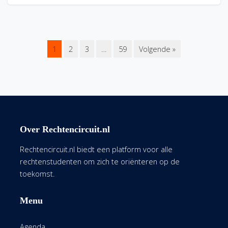
1
2
3
…
59
Volgende »
Over Rechtencircuit.nl
Rechtencircuit.nl biedt een platform voor alle
rechtenstudenten om zich te oriënteren op de
toekomst.
Menu
Agenda