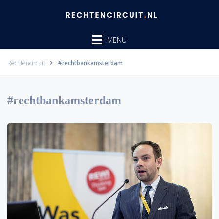
Ga
naar
de
MENU
inhoud
Rechtencircuit
#rechtbankamsterdam
#rechtbankamsterdam