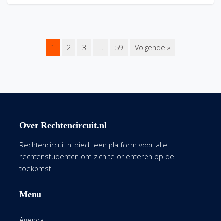
1
2
3
…
59
Volgende »
Over Rechtencircuit.nl
Rechtencircuit.nl biedt een platform voor alle
rechtenstudenten om zich te oriënteren op de
toekomst.
Menu
Agenda