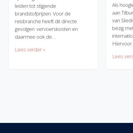
Als hoogl
leiden tot stijgende
aan Tilbu
brandstofprijzen. Voor de
van Slied
reisbranche heeft dit directe
bezig met
gevolgen: vervoerskosten en
internatio
daarmee ook de…
Hiervoor
Lees verder »
Lees ver