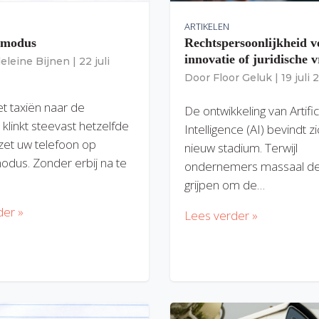
ARTIKELEN
gmodus
Rechtspersoonlijkheid v
innovatie of juridische v
eleine Bijnen
|
22 juli
Door
Floor Geluk
|
19 juli
et taxiën naar de
De ontwikkeling van Artific
 klinkt steevast hetzelfde
Intelligence (AI) bevindt z
zet uw telefoon op
nieuw stadium. Terwijl
modus. Zonder erbij na te
ondernemers massaal de
grijpen om de…
der »
Lees verder »