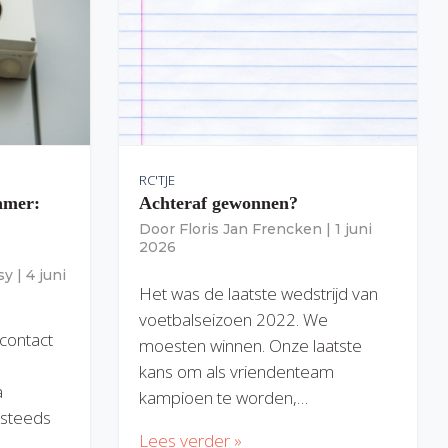
RC'TJE
amer:
Achteraf gewonnen?
Door
Floris Jan Frencken
|
1 juni
2026
sy
|
4 juni
Het was de laatste wedstrijd van
voetbalseizoen 2022. We
 contact
moesten winnen. Onze laatste
kans om als vriendenteam
a
kampioen te worden,…
) steeds
Lees verder »