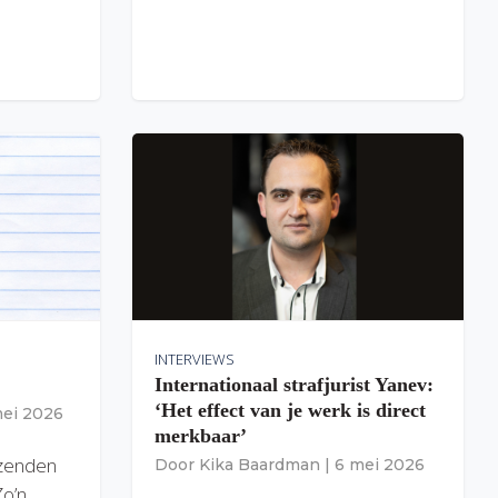
INTERVIEWS
Internationaal strafjurist Yanev:
‘Het effect van je werk is direct
mei 2026
merkbaar’
izenden
Door
Kika Baardman
|
6 mei 2026
Zo’n