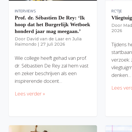
INTERVIEWS
RC'TJE
Prof. dr. Sébastien De Rey: ‘Ik
Vliegtui
hoop dat het Burgerlijk Wetboek
Door
Mad
2026
honderd jaar mag meegaan.’
Door
David van de Laar
en
Julia
Tijdens h
Raimondo
|
27 juli 2026
startbaan
Wie college heeft gehad van prof.
verzoek: 
dr. Sébastien De Rey zal hem vast
vliegtuig
en zeker beschrijven als een
denken…
inspirerende docent…
Lees ver
Lees verder »