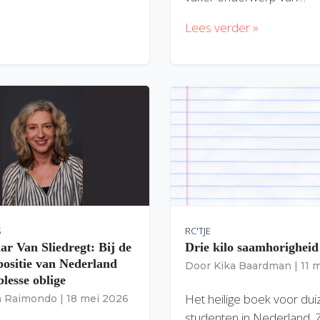
Lees verder »
S
RC'TJE
ar Van Sliedregt: Bij de
Drie kilo saamhorigheid
 positie van Nederland
Door
Kika Baardman
|
11 
lesse oblige
Het heilige boek voor du
ia Raimondo
|
18 mei 2026
studenten in Nederland. 