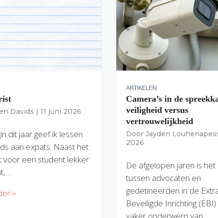
ARTIKELEN
rist
Camera’s in de spreekk
veiligheid versus
ien Davids
|
11 juni 2026
vertrouwelijkheid
n dit jaar geef ik lessen
Door
Jayden Louhenapes
2026
ds aan expats. Naast het
dit voor een student lekker
De afgelopen jaren is het
nt,…
tussen advocaten en
gedetineerden in de Extr
der »
Beveiligde Inrichting (EBI
vaker onderwerp van…