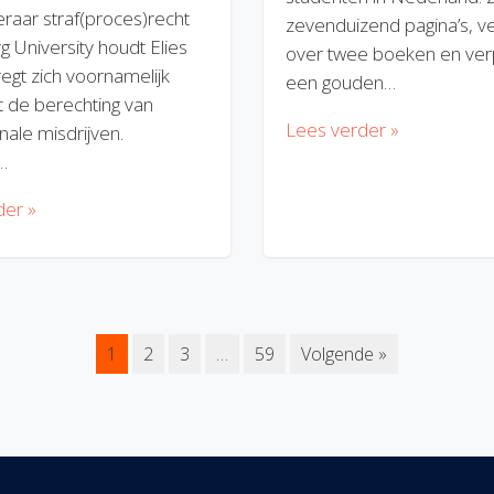
eraar straf(proces)recht
zevenduizend pagina’s, v
rg University houdt Elies
over twee boeken en verp
regt zich voornamelijk
een gouden…
 de berechting van
Lees verder »
nale misdrijven.
…
der »
1
2
3
…
59
Volgende »