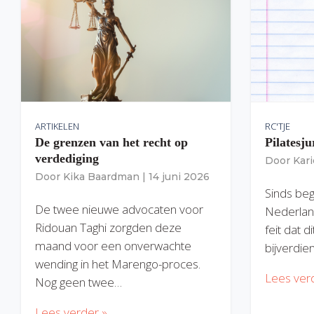
ARTIKELEN
RC'TJE
De grenzen van het recht op
Pilatesju
verdediging
Door
Kar
Door
Kika Baardman
|
14 juni 2026
Sinds begi
De twee nieuwe advocaten voor
Nederlan
Ridouan Taghi zorgden deze
feit dat 
maand voor een onverwachte
bijverdie
wending in het Marengo-proces.
Lees ver
Nog geen twee…
Lees verder »