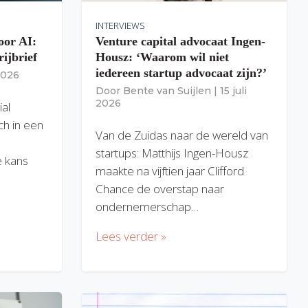
INTERVIEWS
oor AI:
Venture capital advocaat Ingen-
rijbrief
Housz: ‘Waarom wil niet
iedereen startup advocaat zijn?’
 2026
Door
Bente van Suijlen
|
15 juli
2026
ial
ich in een
Van de Zuidas naar de wereld van
startups: Matthijs Ingen-Housz
 kans
maakte na vijftien jaar Clifford
Chance de overstap naar
ondernemerschap…
Lees verder »