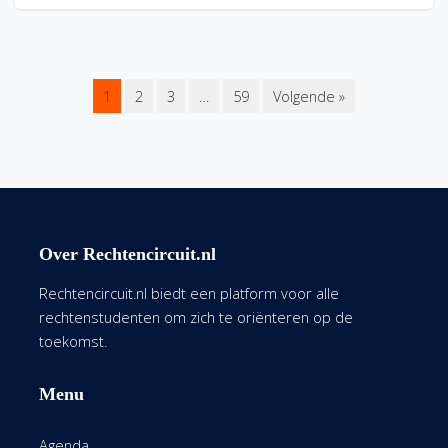
1
2
3
…
59
Volgende »
Over Rechtencircuit.nl
Rechtencircuit.nl biedt een platform voor alle
rechtenstudenten om zich te oriënteren op de
toekomst.
Menu
Agenda