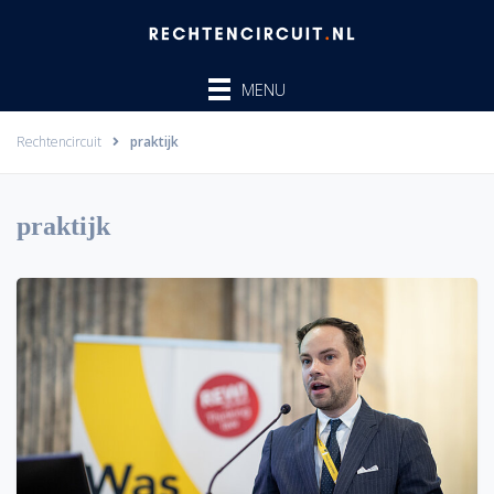
Ga
naar
de
MENU
inhoud
Rechtencircuit
praktijk
praktijk