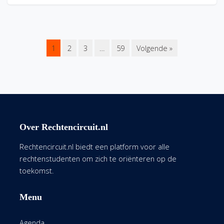
1
2
3
…
59
Volgende »
Over Rechtencircuit.nl
Rechtencircuit.nl biedt een platform voor alle
rechtenstudenten om zich te oriënteren op de
toekomst.
Menu
Agenda