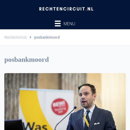
Ga
naar
de
MENU
inhoud
Rechtencircuit
posbankmoord
posbankmoord