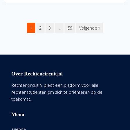
1
2
3
…
59
Volgende »
Over Rechtencircuit.nl
Rechtencircuit.nl biedt een platform voor alle
rechtenstudenten om zich te oriënteren op de
toekomst.
Menu
Agenda