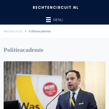
Ga
naar
de
MENU
inhoud
Rechtencircuit
Politieacademie
Politieacademie