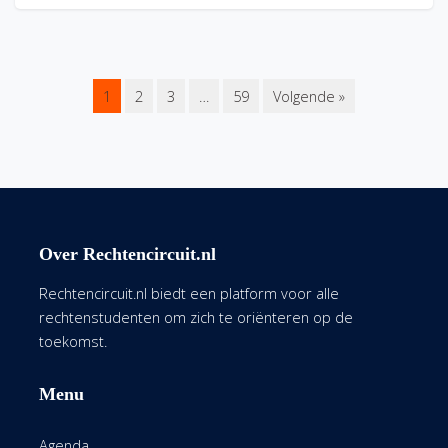
1
2
3
…
59
Volgende »
Over Rechtencircuit.nl
Rechtencircuit.nl biedt een platform voor alle
rechtenstudenten om zich te oriënteren op de
toekomst.
Menu
Agenda