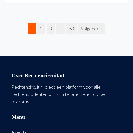
1
2
3
…
59
Volgende »
Over Rechtencircuit.nl
Rechtencircuit.nl biedt een platform voor alle
rechtenstudenten om zich te oriënteren op de
toekomst.
Menu
Agenda