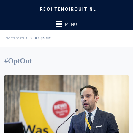
Ga
naar
de
MENU
inhoud
Rechtencircuit
#OptOut
#OptOut