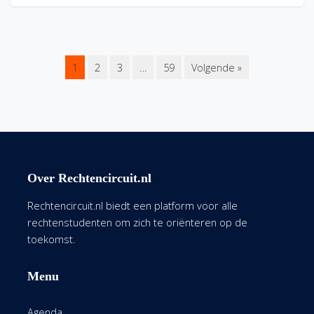
1
2
3
…
59
Volgende »
Over Rechtencircuit.nl
Rechtencircuit.nl biedt een platform voor alle
rechtenstudenten om zich te oriënteren op de
toekomst.
Menu
Agenda