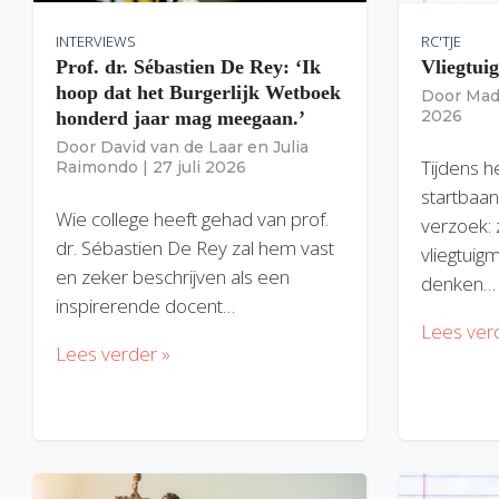
INTERVIEWS
RC'TJE
Prof. dr. Sébastien De Rey: ‘Ik
Vliegtui
hoop dat het Burgerlijk Wetboek
Door
Mad
2026
honderd jaar mag meegaan.’
Door
David van de Laar
en
Julia
Tijdens h
Raimondo
|
27 juli 2026
startbaan
Wie college heeft gehad van prof.
verzoek: 
dr. Sébastien De Rey zal hem vast
vliegtuig
en zeker beschrijven als een
denken…
inspirerende docent…
Lees ver
Lees verder »