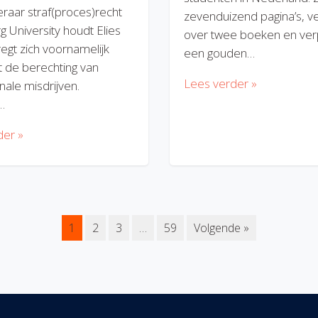
eraar straf(proces)recht
zevenduizend pagina’s, v
rg University houdt Elies
over twee boeken en verp
regt zich voornamelijk
een gouden…
 de berechting van
Lees verder »
nale misdrijven.
…
der »
1
2
3
…
59
Volgende »