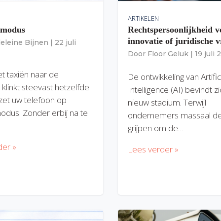
ARTIKELEN
gmodus
Rechtspersoonlijkheid v
innovatie of juridische v
eleine Bijnen
|
22 juli
Door
Floor Geluk
|
19 juli
et taxiën naar de
De ontwikkeling van Artific
 klinkt steevast hetzelfde
Intelligence (AI) bevindt z
zet uw telefoon op
nieuw stadium. Terwijl
modus. Zonder erbij na te
ondernemers massaal de
grijpen om de…
der »
Lees verder »