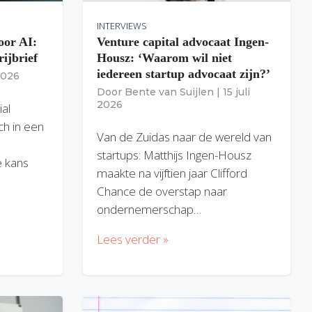
INTERVIEWS
oor AI:
Venture capital advocaat Ingen-
rijbrief
Housz: ‘Waarom wil niet
iedereen startup advocaat zijn?’
 2026
Door
Bente van Suijlen
|
15 juli
2026
ial
ich in een
Van de Zuidas naar de wereld van
startups: Matthijs Ingen-Housz
 kans
maakte na vijftien jaar Clifford
Chance de overstap naar
ondernemerschap…
Lees verder »