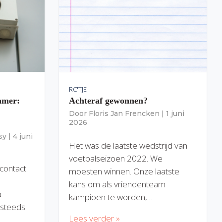
RC'TJE
amer:
Achteraf gewonnen?
Door
Floris Jan Frencken
|
1 juni
2026
sy
|
4 juni
Het was de laatste wedstrijd van
voetbalseizoen 2022. We
 contact
moesten winnen. Onze laatste
kans om als vriendenteam
a
kampioen te worden,…
) steeds
Lees verder »