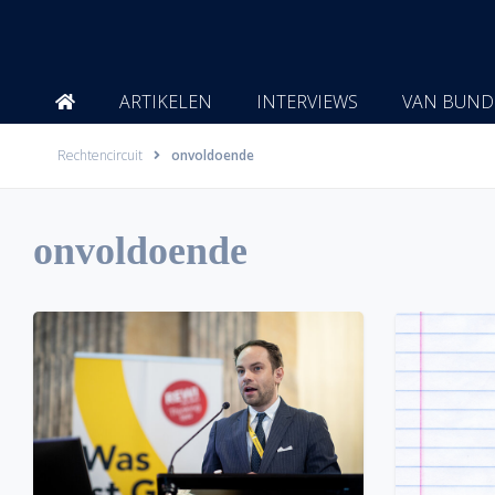
Ga
naar
de
inhoud
ARTIKELEN
INTERVIEWS
VAN BUND
Rechtencircuit
onvoldoende
onvoldoende