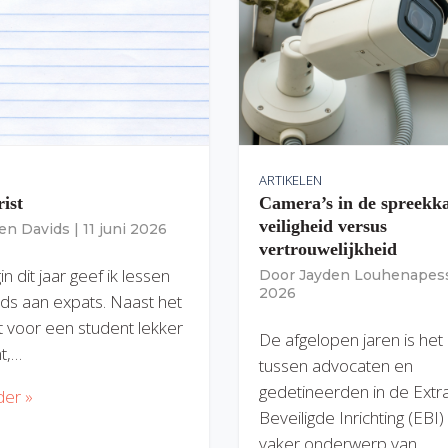
ARTIKELEN
rist
Camera’s in de spreekk
veiligheid versus
ien Davids
|
11 juni 2026
vertrouwelijkheid
n dit jaar geef ik lessen
Door
Jayden Louhenapes
2026
ds aan expats. Naast het
dit voor een student lekker
De afgelopen jaren is het
nt,…
tussen advocaten en
gedetineerden in de Extr
der »
Beveiligde Inrichting (EBI
vaker onderwerp van…