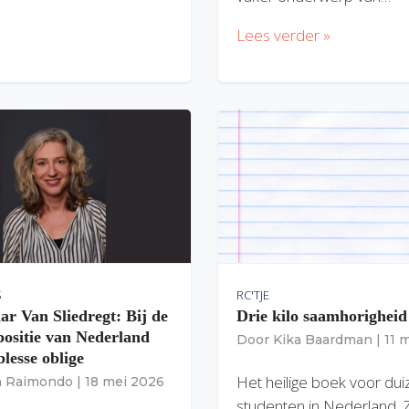
Lees verder »
S
RC'TJE
ar Van Sliedregt: Bij de
Drie kilo saamhorigheid
 positie van Nederland
Door
Kika Baardman
|
11 
lesse oblige
Het heilige boek voor du
ia Raimondo
|
18 mei 2026
studenten in Nederland. 