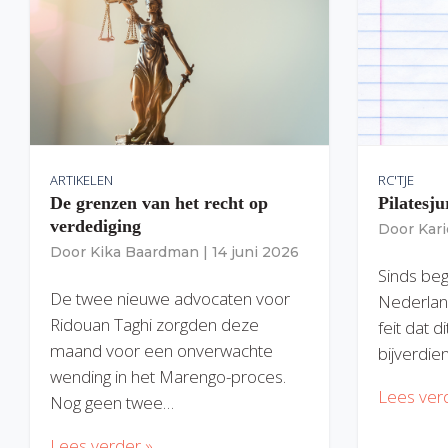
ARTIKELEN
RC'TJE
De grenzen van het recht op
Pilatesju
verdediging
Door
Kar
Door
Kika Baardman
|
14 juni 2026
Sinds begi
De twee nieuwe advocaten voor
Nederlan
Ridouan Taghi zorgden deze
feit dat 
maand voor een onverwachte
bijverdie
wending in het Marengo-proces.
Lees ver
Nog geen twee…
Lees verder »