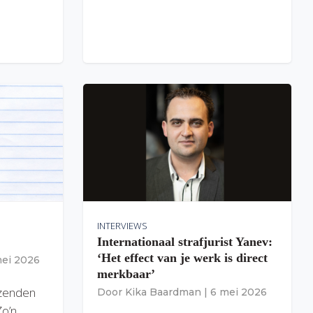
INTERVIEWS
Internationaal strafjurist Yanev:
‘Het effect van je werk is direct
mei 2026
merkbaar’
izenden
Door
Kika Baardman
|
6 mei 2026
Zo’n