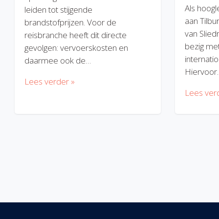
Als hoogl
leiden tot stijgende
aan Tilbu
brandstofprijzen. Voor de
van Slied
reisbranche heeft dit directe
bezig met
gevolgen: vervoerskosten en
internatio
daarmee ook de…
Hiervoor
Lees verder »
Lees ver