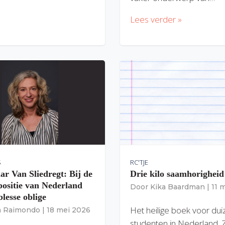
Lees verder »
S
RC'TJE
ar Van Sliedregt: Bij de
Drie kilo saamhorigheid
 positie van Nederland
Door
Kika Baardman
|
11 
lesse oblige
Het heilige boek voor du
ia Raimondo
|
18 mei 2026
studenten in Nederland. 