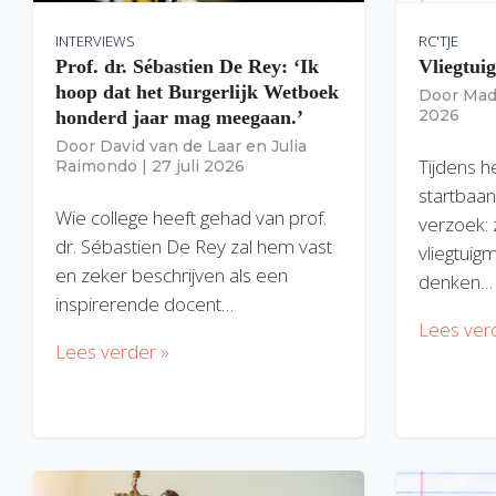
INTERVIEWS
RC'TJE
Prof. dr. Sébastien De Rey: ‘Ik
Vliegtui
hoop dat het Burgerlijk Wetboek
Door
Mad
2026
honderd jaar mag meegaan.’
Door
David van de Laar
en
Julia
Tijdens h
Raimondo
|
27 juli 2026
startbaan
Wie college heeft gehad van prof.
verzoek: 
dr. Sébastien De Rey zal hem vast
vliegtuig
en zeker beschrijven als een
denken…
inspirerende docent…
Lees ver
Lees verder »