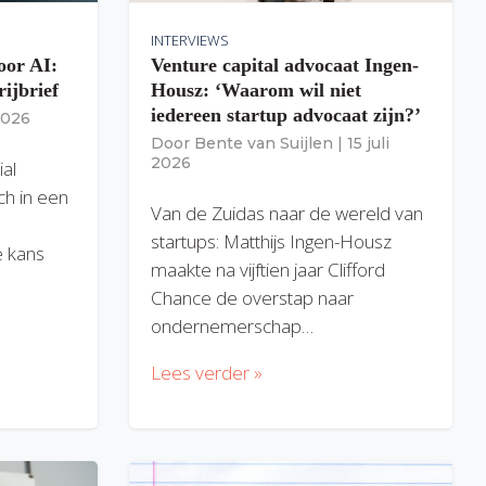
INTERVIEWS
oor AI:
Venture capital advocaat Ingen-
rijbrief
Housz: ‘Waarom wil niet
iedereen startup advocaat zijn?’
 2026
Door
Bente van Suijlen
|
15 juli
2026
ial
ich in een
Van de Zuidas naar de wereld van
startups: Matthijs Ingen-Housz
 kans
maakte na vijftien jaar Clifford
Chance de overstap naar
ondernemerschap…
Lees verder »