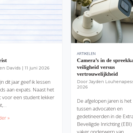
ARTIKELEN
rist
Camera’s in de spreekk
veiligheid versus
ien Davids
|
11 juni 2026
vertrouwelijkheid
n dit jaar geef ik lessen
Door
Jayden Louhenapes
2026
ds aan expats. Naast het
dit voor een student lekker
De afgelopen jaren is het
nt,…
tussen advocaten en
gedetineerden in de Extr
der »
Beveiligde Inrichting (EBI
vaker onderwerp van…