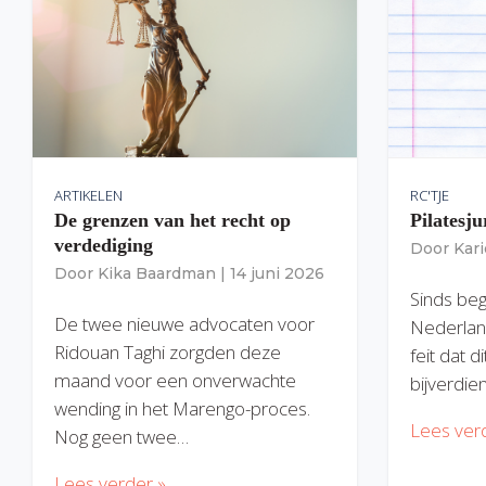
ARTIKELEN
RC'TJE
De grenzen van het recht op
Pilatesju
verdediging
Door
Kar
Door
Kika Baardman
|
14 juni 2026
Sinds begi
De twee nieuwe advocaten voor
Nederlan
Ridouan Taghi zorgden deze
feit dat 
maand voor een onverwachte
bijverdie
wending in het Marengo-proces.
Lees ver
Nog geen twee…
Lees verder »