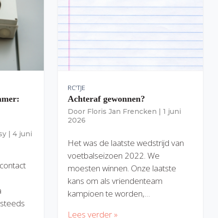
RC'TJE
amer:
Achteraf gewonnen?
Door
Floris Jan Frencken
|
1 juni
2026
sy
|
4 juni
Het was de laatste wedstrijd van
voetbalseizoen 2022. We
 contact
moesten winnen. Onze laatste
kans om als vriendenteam
a
kampioen te worden,…
) steeds
Lees verder »