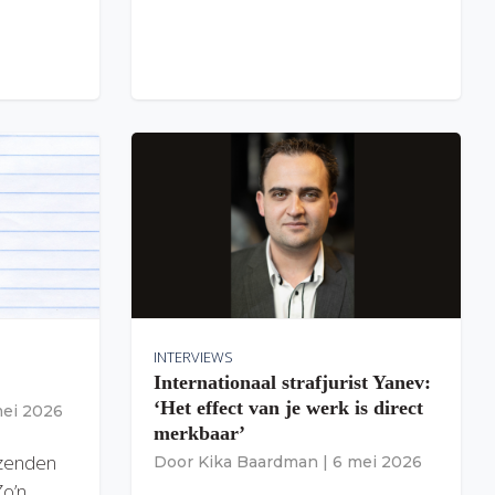
INTERVIEWS
Internationaal strafjurist Yanev:
‘Het effect van je werk is direct
mei 2026
merkbaar’
izenden
Door
Kika Baardman
|
6 mei 2026
Zo’n