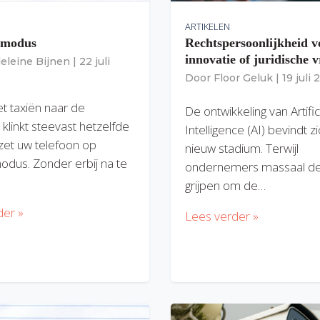
ARTIKELEN
gmodus
Rechtspersoonlijkheid v
innovatie of juridische v
eleine Bijnen
|
22 juli
Door
Floor Geluk
|
19 juli
et taxiën naar de
De ontwikkeling van Artific
 klinkt steevast hetzelfde
Intelligence (AI) bevindt z
zet uw telefoon op
nieuw stadium. Terwijl
modus. Zonder erbij na te
ondernemers massaal de
grijpen om de…
der »
Lees verder »