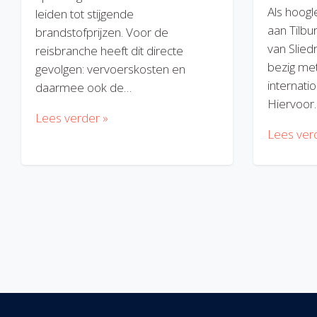
Als hoogl
leiden tot stijgende
aan Tilbu
brandstofprijzen. Voor de
van Slied
reisbranche heeft dit directe
bezig met
gevolgen: vervoerskosten en
internatio
daarmee ook de…
Hiervoor
Lees verder »
Lees ver