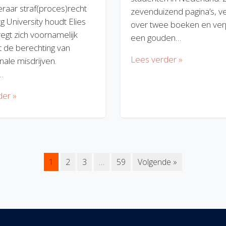
eraar straf(proces)recht
zevenduizend pagina’s, v
rg University houdt Elies
over twee boeken en verp
regt zich voornamelijk
een gouden…
 de berechting van
Lees verder »
nale misdrijven.
…
der »
1
2
3
…
59
Volgende »