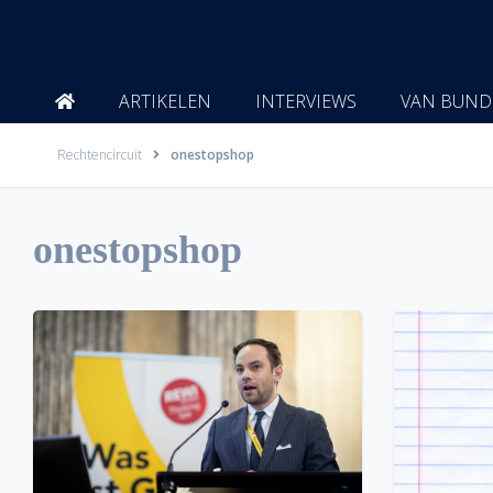
Ga
naar
de
inhoud
ARTIKELEN
INTERVIEWS
VAN BUND
Rechtencircuit
onestopshop
onestopshop