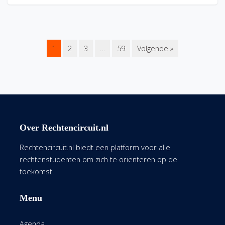
1
2
3
…
59
Volgende »
Over Rechtencircuit.nl
Rechtencircuit.nl biedt een platform voor alle
rechtenstudenten om zich te oriënteren op de
toekomst.
Menu
Agenda