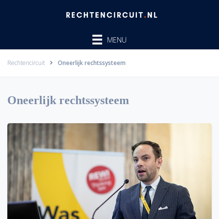
Ga
naar
de
MENU
inhoud
Rechtencircuit
Oneerlijk rechtssysteem
Oneerlijk rechtssysteem