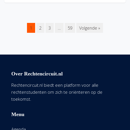
1
2
3
…
59
Volgende »
Over Rechtencircuit.nl
Rechtencircuit.nl biedt een platform voor alle
rechtenstudenten om zich te oriënteren op de
toekomst.
Menu
Agenda