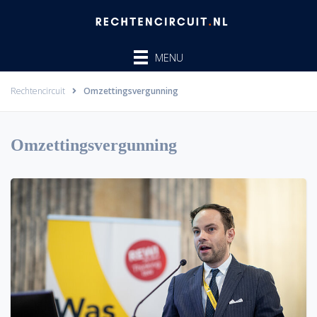
Ga
naar
de
MENU
inhoud
Rechtencircuit
Omzettingsvergunning
Omzettingsvergunning