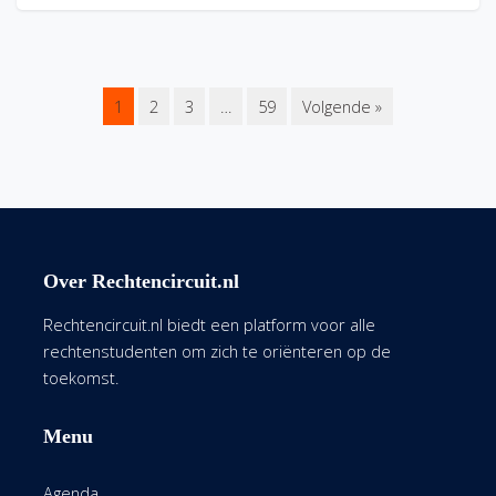
1
2
3
…
59
Volgende »
Over Rechtencircuit.nl
Rechtencircuit.nl biedt een platform voor alle
rechtenstudenten om zich te oriënteren op de
toekomst.
Menu
Agenda