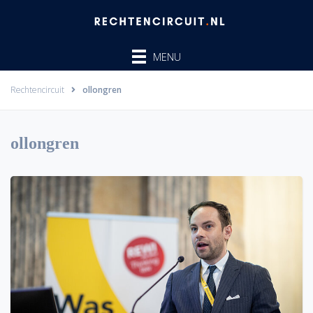
Ga
naar
de
MENU
inhoud
Rechtencircuit
ollongren
ollongren